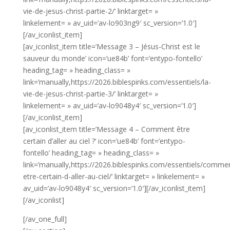
vie-de-jesus-christ-partie-2/’ linktarget= »
linkelement= » av_uid=’av-lo903ng9′ sc_version=’1.0′]
[/av_iconlist_item]
[av_iconlist_item title=’Message 3 – Jésus-Christ est le
sauveur du monde’ icon=’ue84b’ font=’entypo-fontello’
heading_tag= » heading_class= »
link=’manually,https://2026.biblespinks.com/essentiels/la-
vie-de-jesus-christ-partie-3/’ linktarget= »
linkelement= » av_uid=’av-lo9048y4′ sc_version=’1.0′]
[/av_iconlist_item]
[av_iconlist_item title=’Message 4 – Comment être
certain d’aller au ciel ?’ icon=’ue84b’ font=’entypo-
fontello’ heading_tag= » heading_class= »
link=’manually,https://2026.biblespinks.com/essentiels/comme
etre-certain-d-aller-au-ciel/’ linktarget= » linkelement= »
av_uid=’av-lo9048y4′ sc_version=’1.0′][/av_iconlist_item]
[/av_iconlist]
[/av_one_full]