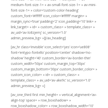
medium-font-size-1= » av-small-font-size-1= » av-mini-
font-size-1= » color=’custom-color-heading’
custom_font=’#ffffff’ icon_color=’#ffffff’ margin= »
margin_sync=’true’ padding=’2′ icon_padding=’10’ link= »
link_target= » id= » custom_class= » template_class= »
av_uid=’av-lo8zjemj’ sc_version=’1.0′
admin_preview_bg= »][/av_heading]
[av_hr class=’invisible’ icon_select=’yes’ icon=’ue808′
font=’entypo-fontello’ position=’center’ shadow=’no-
shadow’ height=’40’ custom_border=’av-border-thin’
custom_width=’50px’ custom_margin_top=’30px’
custom_margin_bottom=’30px’ custom_border_color= »
custom_icon_color= » id= » custom_class= »
template_class= » av_uid=’av-ake9c’ sc_version=’1.0′
admin_preview_bg= »]
[av_one_third first min_height= » vertical_alignment=’av-
align-top’ space= » row_boxshadow= »
row_boxshadow_color= » row_boxshadow_width=’10’