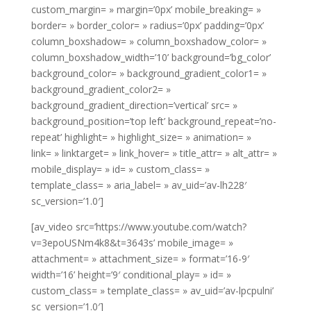
custom_margin= » margin=’0px’ mobile_breaking= »
border= » border_color= » radius=’0px’ padding=’0px’
column_boxshadow= » column_boxshadow_color= »
column_boxshadow_width=’10’ background=’bg_color’
background_color= » background_gradient_color1= »
background_gradient_color2= »
background_gradient_direction=’vertical’ src= »
background_position=’top left’ background_repeat=’no-
repeat’ highlight= » highlight_size= » animation= »
link= » linktarget= » link_hover= » title_attr= » alt_attr= »
mobile_display= » id= » custom_class= »
template_class= » aria_label= » av_uid=’av-lh228′
sc_version=’1.0′]
[av_video src=’https://www.youtube.com/watch?
v=3epoUSNm4k8&t=3643s’ mobile_image= »
attachment= » attachment_size= » format=’16-9′
width=’16’ height=’9′ conditional_play= » id= »
custom_class= » template_class= » av_uid=’av-lpcpulni’
sc_version=’1.0′]