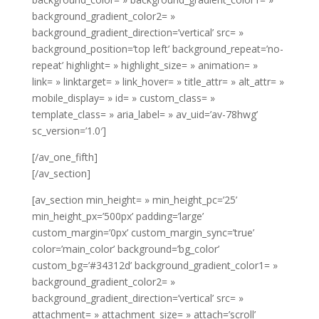
background_gradient_color2= »
background_gradient_direction=’vertical’ src= »
background_position=’top left’ background_repeat=’no-
repeat’ highlight= » highlight_size= » animation= »
link= » linktarget= » link_hover= » title_attr= » alt_attr= »
mobile_display= » id= » custom_class= »
template_class= » aria_label= » av_uid=’av-78hwg’
sc_version=’1.0′]
[/av_one_fifth]
[/av_section]
[av_section min_height= » min_height_pc=’25’
min_height_px=’500px’ padding=’large’
custom_margin=’0px’ custom_margin_sync=’true’
color=’main_color’ background=’bg_color’
custom_bg=’#34312d’ background_gradient_color1= »
background_gradient_color2= »
background_gradient_direction=’vertical’ src= »
attachment= » attachment_size= » attach=’scroll’