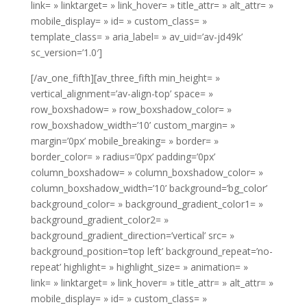
link= » linktarget= » link_hover= » title_attr= » alt_attr= »
mobile_display= » id= » custom_class= »
template_class= » aria_label= » av_uid=’av-jd49k’
sc_version=’1.0′]
[/av_one_fifth][av_three_fifth min_height= »
vertical_alignment=’av-align-top’ space= »
row_boxshadow= » row_boxshadow_color= »
row_boxshadow_width=’10’ custom_margin= »
margin=’0px’ mobile_breaking= » border= »
border_color= » radius=’0px’ padding=’0px’
column_boxshadow= » column_boxshadow_color= »
column_boxshadow_width=’10’ background=’bg_color’
background_color= » background_gradient_color1= »
background_gradient_color2= »
background_gradient_direction=’vertical’ src= »
background_position=’top left’ background_repeat=’no-
repeat’ highlight= » highlight_size= » animation= »
link= » linktarget= » link_hover= » title_attr= » alt_attr= »
mobile_display= » id= » custom_class= »