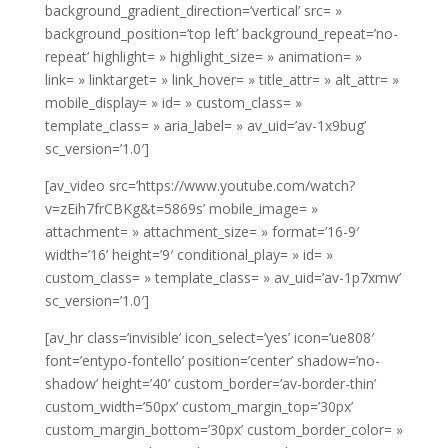
background_gradient_direction=’vertical’ src= »
background_position=’top left’ background_repeat=’no-
repeat’ highlight= » highlight_size= » animation= »
link= » linktarget= » link_hover= » title_attr= » alt_attr= »
mobile_display= » id= » custom_class= »
template_class= » aria_label= » av_uid=’av-1x9bug’
sc_version=’1.0′]
[av_video src=’https://www.youtube.com/watch?
v=zEih7frCBKg&t=5869s’ mobile_image= »
attachment= » attachment_size= » format=’16-9′
width=’16’ height=’9′ conditional_play= » id= »
custom_class= » template_class= » av_uid=’av-1p7xmw’
sc_version=’1.0′]
[av_hr class=’invisible’ icon_select=’yes’ icon=’ue808′
font=’entypo-fontello’ position=’center’ shadow=’no-
shadow’ height=’40’ custom_border=’av-border-thin’
custom_width=’50px’ custom_margin_top=’30px’
custom_margin_bottom=’30px’ custom_border_color= »