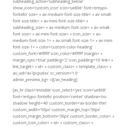
subheading_active=’subheading_below’
show_icon=’custom_icon’ icon=’ue806′ font=’entypo-
fontello’ size= » av-medium-font-size-title= » av-small-
font-size-title= » av-mini-font-size-title= »
subheading_size= » av-medium-font-size= » av-small-
font-size= » av-mini-font-size= » icon_size= » av-
medium-font-size-1= » av-small-font-size-1= » av-mini-
font-size-1= » color=’custom-color-heading’
custom_font=’#ffffff’ icon_color=’#ffffff’ margin= »
margin_sync=’true’ padding=’2′ icon_padding=’10’ link= »
link_target= » id= » custom_class= » template_class= »
av_uid=’av-lpcpu6xs’ sc_version=’1.0′
admin_preview_bg= »][/av_heading]
[av_hr class=’invisible’ icon_select=’yes’ icon=’ue808′
font=’entypo-fontello’ position=’center’ shadow=’no-
shadow’ height=’40’ custom_border=’av-border-thin’
custom_width=’50px’ custom_margin_top=’30px’
custom_margin_bottom=’30px’ custom_border_color= »
custom_icon_color= » id= » custom_class= »