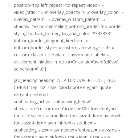
position=’top left’ repeat=’no-repeat’ video= »
video_ratio=’16:9′ overlay_opacity=’0.5′ overlay_color= »
overlay_pattern= » overlay_custom_pattern= »
shadow=’no-border-styling’ bottom_border=’no-border-
styling’ bottom_border_diagonal_color=’#333333′
bottom_border_diagonal_direction= »
bottom_border_style= » custom_arrow_bg= » id= »
custom_class= » template_class= » aria_label= »
av_element_hidden_in_editor=’0′ av_uid=’av-lo8zl8vw’
sc_version=’1.0′]
[av_heading heading=’À LA DÉCOUVERTE DE JÉSUS-
CHRIST’ tag=’h2′ style=’blockquote elegant-quote
elegant-centered’
subheading_active=’subheading_below’
show_icon=’custom_icon’ icon=’ue80d’ font=’entypo-
fontello’ size= » av-medium-font-size-title= » av-small-
font-size-title= » av-mini-font-size-title= »
subheading_size= » av-medium-font-size= » av-small-
font-size= » av-mini-font-size= » icon_size= » av-