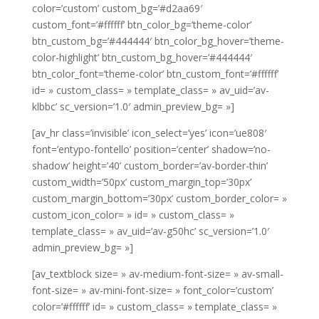
color=’custom’ custom_bg=’#d2aa69′
custom_font=’#ffffff’ btn_color_bg=’theme-color’
btn_custom_bg=’#444444′ btn_color_bg_hover=’theme-
color-highlight’ btn_custom_bg_hover=’#444444′
btn_color_font=’theme-color’ btn_custom_font=’#ffffff’
id= » custom_class= » template_class= » av_uid=’av-
klbbc’ sc_version=’1.0′ admin_preview_bg= »]
[av_hr class=’invisible’ icon_select=’yes’ icon=’ue808′
font=’entypo-fontello’ position=’center’ shadow=’no-
shadow’ height=’40’ custom_border=’av-border-thin’
custom_width=’50px’ custom_margin_top=’30px’
custom_margin_bottom=’30px’ custom_border_color= »
custom_icon_color= » id= » custom_class= »
template_class= » av_uid=’av-g50hc’ sc_version=’1.0′
admin_preview_bg= »]
[av_textblock size= » av-medium-font-size= » av-small-
font-size= » av-mini-font-size= » font_color=’custom’
color=’#ffffff’ id= » custom_class= » template_class= »