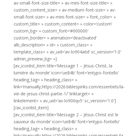
av-small-font-size-title= » av-mini-font-size-title= »
custom_content_size= » av-medium-font-size= » av-
small-font-size= » av-mini-font-size= » font_color= »
custom_title= » custom_content= » color=’custom’
custom_bg= » custom_font=’#000000′
custom_border= » animation=’deactivated’
alb_description= » id= » custom_class= »
template_class= » av_uid=’av-lo904a6d’ sc_version=’1.0′
admin_preview_bg= »]
[av_iconlist_item title=’Message 1 – Jésus-Christ, la
lumière du monde’ icon=’ue84b’ font=’entypo-fontello’
heading_tag= » heading_class= »
link=’manually,https://2026.biblespinks.com/essentiels/la-
vie-de-jesus-christ-partie-1/’ linktarget= »
linkelement= » av_uid=’av-lo900qv5′ sc_version=’1.0′]
[/av_iconlist_item]
[av_iconlist_item title=’Message 2 – Jésus-Christ est le
sauveur du monde’ icon=’ue84b’ font=’entypo-fontello’
heading_tag= » heading_class= »
link=’manually,https://2026.biblespinks.com/essentiels/la-