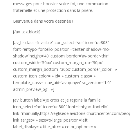
messages pour booster votre foi, une communion
fraternelle et une protection dans la prière.
Bienvenue dans votre destinée !
[/av_textblock]
[av_hr class=’invisible’ icon_select=’yes’ icon=’ue808′
font=’entypo-fontello’ position=’center’ shadow=’no-
shadow’ height=’40’ custom_border=’av-border-thin’
custom_width=’50px’ custom_margin_top=’30px’
custom_margin_bottom=’30px’ custom_border_color= »
custom_icon_color= » id= » custom_class= »
template_class= » av_uid=’av-qunyw’ sc_version=’1.0′
admin_preview_bg= »]
[av_button label=’Je crois et je rejoins la famille’
icon_select=’no’ icon=’ue800′ font=’entypo-fontello’
link=’manually,https://eglisedelavictoire.churchcenter.com/pe
link_target= » size=’x-large’ position=’left’
label_display= » title_attr= » color_options= »