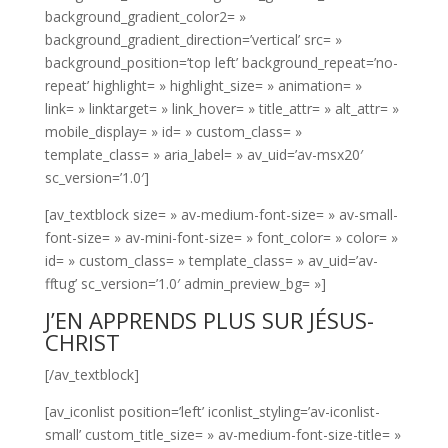
background_gradient_color2= »
background_gradient_direction=’vertical’ src= »
background_position=’top left’ background_repeat=’no-
repeat’ highlight= » highlight_size= » animation= »
link= » linktarget= » link_hover= » title_attr= » alt_attr= »
mobile_display= » id= » custom_class= »
template_class= » aria_label= » av_uid=’av-msx20′
sc_version=’1.0′]
[av_textblock size= » av-medium-font-size= » av-small-
font-size= » av-mini-font-size= » font_color= » color= »
id= » custom_class= » template_class= » av_uid=’av-
fftug’ sc_version=’1.0′ admin_preview_bg= »]
J’EN APPRENDS PLUS SUR JÉSUS-
CHRIST
[/av_textblock]
[av_iconlist position=’left’ iconlist_styling=’av-iconlist-
small’ custom_title_size= » av-medium-font-size-title= »