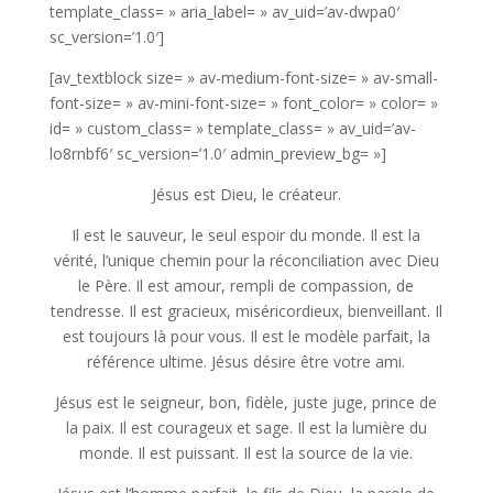
template_class= » aria_label= » av_uid=’av-dwpa0′
sc_version=’1.0′]
[av_textblock size= » av-medium-font-size= » av-small-
font-size= » av-mini-font-size= » font_color= » color= »
id= » custom_class= » template_class= » av_uid=’av-
lo8rnbf6′ sc_version=’1.0′ admin_preview_bg= »]
Jésus est Dieu, le créateur.
Il est le sauveur, le seul espoir du monde. Il est la
vérité, l’unique chemin pour la réconciliation avec Dieu
le Père. Il est amour, rempli de compassion, de
tendresse. Il est gracieux, miséricordieux, bienveillant. Il
est toujours là pour vous. Il est le modèle parfait, la
référence ultime. Jésus désire être votre ami.
Jésus est le seigneur, bon, fidèle, juste juge, prince de
la paix. Il est courageux et sage. Il est la lumière du
monde. Il est puissant. Il est la source de la vie.