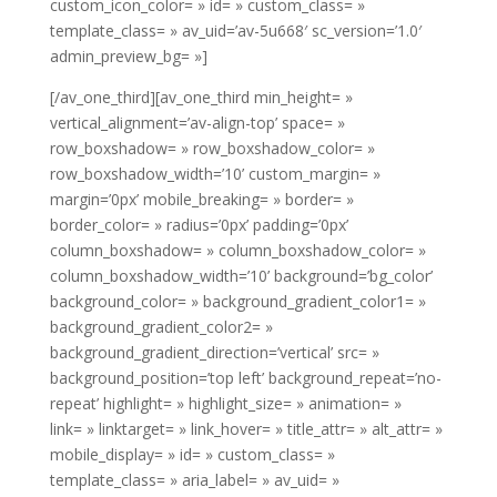
custom_icon_color= » id= » custom_class= »
template_class= » av_uid=’av-5u668′ sc_version=’1.0′
admin_preview_bg= »]
[/av_one_third][av_one_third min_height= »
vertical_alignment=’av-align-top’ space= »
row_boxshadow= » row_boxshadow_color= »
row_boxshadow_width=’10’ custom_margin= »
margin=’0px’ mobile_breaking= » border= »
border_color= » radius=’0px’ padding=’0px’
column_boxshadow= » column_boxshadow_color= »
column_boxshadow_width=’10’ background=’bg_color’
background_color= » background_gradient_color1= »
background_gradient_color2= »
background_gradient_direction=’vertical’ src= »
background_position=’top left’ background_repeat=’no-
repeat’ highlight= » highlight_size= » animation= »
link= » linktarget= » link_hover= » title_attr= » alt_attr= »
mobile_display= » id= » custom_class= »
template_class= » aria_label= » av_uid= »