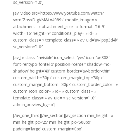
sc_version=’1.0′]
[av_video src=’https://www.youtube.com/watch?
v=mfZosxDJgVM&t=4989s’ mobile_image= »
attachment= » attachment_size= » format=’16-9′
width=’16’ height=’9′ conditional_play= » id= »
custom_class= » template_class= » av_uid=’av-lpsp3d4k’
sc_version=’1.0′]
[av_hr class=’invisible’ icon_select=’yes’ icon=’ue808′
font=’entypo-fontello’ position=’center’ shadow=’no-
shadow’ height=’40’ custom_border=’av-border-thin’
custom_width=’50px’ custom_margin_top=’30px’
custom_margin_bottom=’30px’ custom_border_color= »
custom_icon_color= » id= » custom_class= »
template_class= » av_uid= » sc_version=’1.0′
admin_preview_bg= »]
[/av_one_third][/av_section][av_section min_height= »
min_height_pc=’25’ min_height_px=’500px’
padding=’large’ custom_margin=’0px’