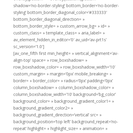
shadow=’no-border-styling’ bottom_border=’no-border-
styling’ bottom_border_diagonal_color=’#333333′
bottom_border_diagonal_direction= »
bottom_border_style= » custom_arrow_bg= » id= »
custom_class= » template_class= » aria_label= »
av_element_hidden_in_editor=’0′ av_uid=’av-prt1s’
sc_version=’1.0′]
[av_one_fifth first min_height= » vertical_alignment=’av-
align-top’ space= » row_boxshadow= »
row_boxshadow_color= » row_boxshadow_width=’10’
custom_margin= » margin=’0px’ mobile_breaking= »
border= » border_color= » radius=’0px’ padding=’0px’
column_boxshadow= » column_boxshadow_color= »
column_boxshadow_width=’10’ background=’bg_color’
background_color= » background_gradient_color1= »
background_gradient_color2= »
background_gradient_direction=’vertical’ src= »
background_position=’top left’ background_repeat=’no-
repeat’ highlight= » highlight_size= » animation= »