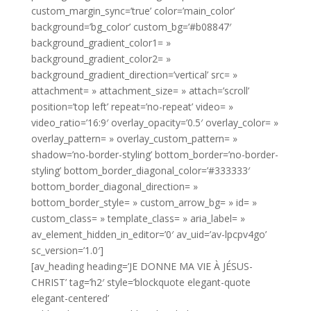
custom_margin_sync=’true’ color=’main_color’
background=’bg_color’ custom_bg=’#b08847′
background_gradient_color1= »
background_gradient_color2= »
background_gradient_direction=’vertical’ src= »
attachment= » attachment_size= » attach=’scroll’
position=’top left’ repeat=’no-repeat’ video= »
video_ratio=’16:9′ overlay_opacity=’0.5′ overlay_color= »
overlay_pattern= » overlay_custom_pattern= »
shadow=’no-border-styling’ bottom_border=’no-border-
styling’ bottom_border_diagonal_color=’#333333′
bottom_border_diagonal_direction= »
bottom_border_style= » custom_arrow_bg= » id= »
custom_class= » template_class= » aria_label= »
av_element_hidden_in_editor=’0′ av_uid=’av-lpcpv4go’
sc_version=’1.0′]
[av_heading heading=’JE DONNE MA VIE À JÉSUS-
CHRIST’ tag=’h2′ style=’blockquote elegant-quote
elegant-centered’