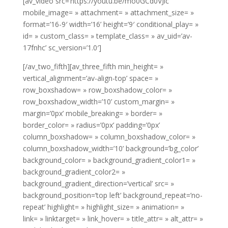
[av_video src=’https://youtu.be/mo0GCd0VJlc’
mobile_image= » attachment= » attachment_size= »
format=’16-9′ width=’16’ height=’9′ conditional_play= »
id= » custom_class= » template_class= » av_uid=’av-
17fnhc’ sc_version=’1.0′]
[/av_two_fifth][av_three_fifth min_height= »
vertical_alignment=’av-align-top’ space= »
row_boxshadow= » row_boxshadow_color= »
row_boxshadow_width=’10’ custom_margin= »
margin=’0px’ mobile_breaking= » border= »
border_color= » radius=’0px’ padding=’0px’
column_boxshadow= » column_boxshadow_color= »
column_boxshadow_width=’10’ background=’bg_color’
background_color= » background_gradient_color1= »
background_gradient_color2= »
background_gradient_direction=’vertical’ src= »
background_position=’top left’ background_repeat=’no-
repeat’ highlight= » highlight_size= » animation= »
link= » linktarget= » link_hover= » title_attr= » alt_attr= »