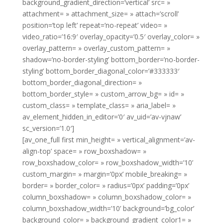
background_gradient_direction=’vertical’ src= »
attachment= » attachment_size= » attach=’scroll’
position=’top left’ repeat=’no-repeat’ video= »
video_ratio=’16:9′ overlay_opacity=’0.5′ overlay_color= »
overlay_pattern= » overlay_custom_pattern= »
shadow=’no-border-styling’ bottom_border=’no-border-
styling’ bottom_border_diagonal_color=’#333333′
bottom_border_diagonal_direction= »
bottom_border_style= » custom_arrow_bg= » id= »
custom_class= » template_class= » aria_label= »
av_element_hidden_in_editor=’0′ av_uid=’av-vjnaw’
sc_version=’1.0′]
[av_one_full first min_height= » vertical_alignment=’av-
align-top’ space= » row_boxshadow= »
row_boxshadow_color= » row_boxshadow_width=’10’
custom_margin= » margin=’0px’ mobile_breaking= »
border= » border_color= » radius=’0px’ padding=’0px’
column_boxshadow= » column_boxshadow_color= »
column_boxshadow_width=’10’ background=’bg_color’
background_color= » background_gradient_color1= »