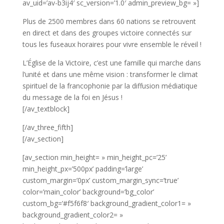
av_uid=’av-b3ij4′ sc_version=’1.0′ admin_preview_bg= »]
Plus de 2500 membres dans 60 nations se retrouvent
en direct et dans des groupes victoire connectés sur
tous les fuseaux horaires pour vivre ensemble le réveil !
L’Église de la Victoire, c’est une famille qui marche dans
l’unité et dans une même vision : transformer le climat
spirituel de la francophonie par la diffusion médiatique
du message de la foi en Jésus !
[/av_textblock]
[/av_three_fifth]
[/av_section]
[av_section min_height= » min_height_pc=’25’
min_height_px=’500px’ padding=’large’
custom_margin=’0px’ custom_margin_sync=’true’
color=’main_color’ background=’bg_color’
custom_bg=’#f5f6f8′ background_gradient_color1= »
background_gradient_color2= »