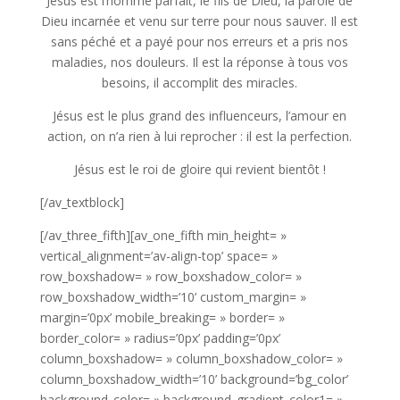
Jésus est l’homme parfait, le fils de Dieu, la parole de
Dieu incarnée et venu sur terre pour nous sauver. Il est
sans péché et a payé pour nos erreurs et a pris nos
maladies, nos douleurs. Il est la réponse à tous vos
besoins, il accomplit des miracles.
Jésus est le plus grand des influenceurs, l’amour en
action, on n’a rien à lui reprocher : il est la perfection.
Jésus est le roi de gloire qui revient bientôt !
[/av_textblock]
[/av_three_fifth][av_one_fifth min_height= »
vertical_alignment=’av-align-top’ space= »
row_boxshadow= » row_boxshadow_color= »
row_boxshadow_width=’10’ custom_margin= »
margin=’0px’ mobile_breaking= » border= »
border_color= » radius=’0px’ padding=’0px’
column_boxshadow= » column_boxshadow_color= »
column_boxshadow_width=’10’ background=’bg_color’
background_color= » background_gradient_color1= »