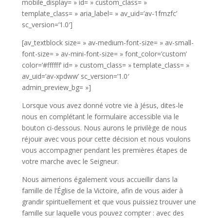
mobile_display= » id= » custom_class= »
template_class= » aria_label= » av_uid=’av-1fmzfc’
sc_version=’1.0′]
[av_textblock size= » av-medium-font-size= » av-small-
font-size= » av-mini-font-size= » font_color=’custom’
color=’#ffffff’ id= » custom_class= » template_class= »
av_uid=’av-xpdww’ sc_version=’1.0′
admin_preview_bg= »]
Lorsque vous avez donné votre vie à Jésus, dites-le
nous en complétant le formulaire accessible via le
bouton ci-dessous. Nous aurons le privilège de nous
réjouir avec vous pour cette décision et nous voulons
vous accompagner pendant les premières étapes de
votre marche avec le Seigneur.
Nous aimerions également vous accueillir dans la
famille de l’Église de la Victoire, afin de vous aider à
grandir spirituellement et que vous puissiez trouver une
famille sur laquelle vous pouvez compter : avec des