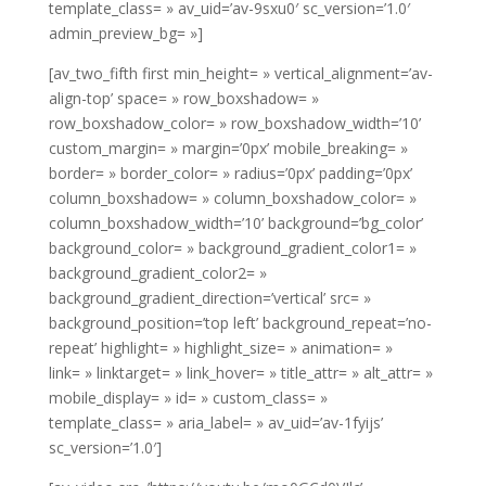
template_class= » av_uid=’av-9sxu0′ sc_version=’1.0′
admin_preview_bg= »]
[av_two_fifth first min_height= » vertical_alignment=’av-
align-top’ space= » row_boxshadow= »
row_boxshadow_color= » row_boxshadow_width=’10’
custom_margin= » margin=’0px’ mobile_breaking= »
border= » border_color= » radius=’0px’ padding=’0px’
column_boxshadow= » column_boxshadow_color= »
column_boxshadow_width=’10’ background=’bg_color’
background_color= » background_gradient_color1= »
background_gradient_color2= »
background_gradient_direction=’vertical’ src= »
background_position=’top left’ background_repeat=’no-
repeat’ highlight= » highlight_size= » animation= »
link= » linktarget= » link_hover= » title_attr= » alt_attr= »
mobile_display= » id= » custom_class= »
template_class= » aria_label= » av_uid=’av-1fyijs’
sc_version=’1.0′]