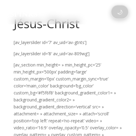
🌙
Jésus-Christ
[av_layerslider id=’7′ av_uid=’av-gtnts’]
[av_layerslider id=’8′ av_uid=’av-809wg’]
[av_section min_height= » min_height_pc=’25’
min_height_px=’500px’ padding=’large’
custom_margin=’0px’ custom_margin_sync=’true’
color=’main_color’ background=’bg_color’
custom_bg=’#f5f6f8′ background_gradient_color1= »
background_gradient_color2= »
background_gradient_direction=’vertical’ src= »
attachment= » attachment_size= » attach=’scroll’
position=’top left’ repeat=’no-repeat’ video= »
video_ratio=’16:9′ overlay_opacity=’0.5′ overlay_color= »
overlay_pattern= » overlay_custom_pattern= »