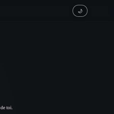
🌙
 de toi.