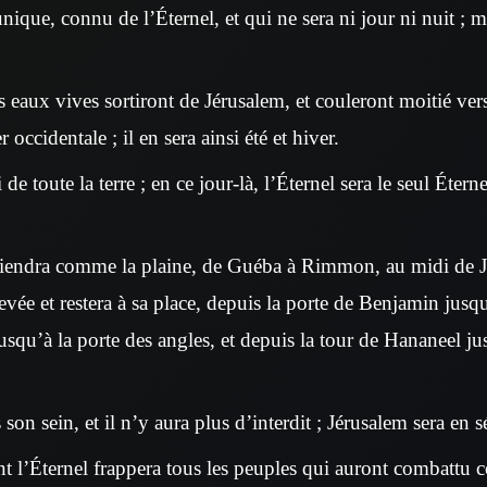
nique, connu de l’Éternel, et qui ne sera ni jour ni nuit ; ma
s eaux vives sortiront de Jérusalem, et couleront moitié vers
 occidentale ; il en sera ainsi été et hiver.
 de toute la terre ; en ce jour-là, l’Éternel sera le seul Étern
iendra comme la plaine, de Guéba à Rimmon, au midi de Jé
evée et restera à sa place, depuis la porte de Benjamin jusqu
usqu’à la porte des angles, et depuis la tour de Hananeel j
son sein, et il n’y aura plus d’interdit ; Jérusalem sera en s
nt l’Éternel frappera tous les peuples qui auront combattu c