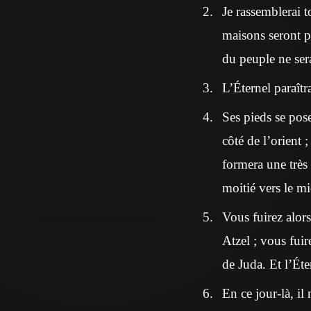
Je rassemblerai t
maisons seront pil
du peuple ne sera
L’Éternel paraîtr
Ses pieds se pose
côté de l’orient ;
formera une très 
moitié vers le mi
Vous fuirez alor
Atzel ; vous fui
de Juda. Et l’Éte
En ce jour-là, il 