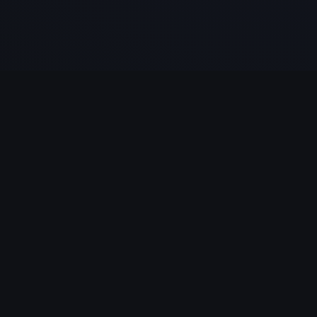
Une ressource gratuite pour approfondir votre
compréhension des Écritures.