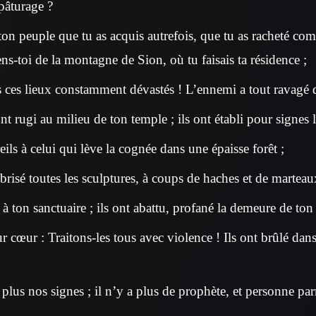
pâturage ?
ton peuple que tu as acquis autrefois, que tu as racheté com
ns-toi de la montagne de Sion, où tu faisais ta résidence ;
rs ces lieux constamment dévastés ! L’ennemi a tout ravagé d
nt rugi au milieu de ton temple ; ils ont établi pour signes 
eils à celui qui lève la cognée dans une épaisse forêt ;
t brisé toutes les sculptures, à coups de haches et de marteau
u à ton sanctuaire ; ils ont abattu, profané la demeure de to
eur cœur : Traitons-les tous avec violence ! Ils ont brûlé dans
lus nos signes ; il n’y a plus de prophète, et personne pa