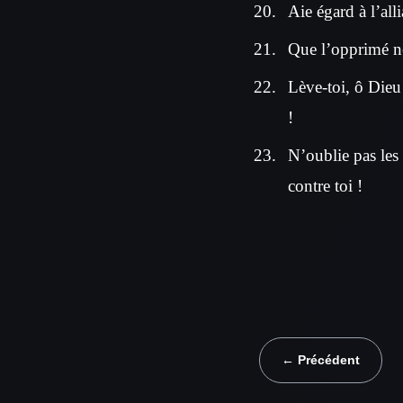
Aie égard à l’all
Que l’opprimé ne
Lève-toi, ô Dieu 
!
N’oublie pas les 
contre toi !
← Précédent