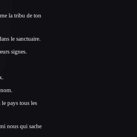
me la tribu de ton
ans le sanctuaire.
leurs signes.
x.
n nom.
 le pays tous les
rmi nous qui sache