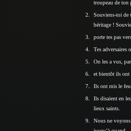
troupeau de ton 
Souviens-toi de 
héritage ! Souvie
porte tes pas ve
Tes adversaires o
On les a vus, par
et bientôt ils on
Ils ont mis le fe
Ils disaient en l
lieux saints.
Nous ne voyons p
jusqu’à quand…