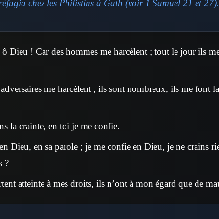
 réfugia chez les Philistins à Gath (voir 1 Samuel 21 et 27).
 ô Dieu ! Car des hommes me harcèlent ; tout le jour ils me 
 adversaires me harcèlent ; ils sont nombreux, ils me font 
s la crainte, en toi je me confie.
 en Dieu, en sa parole ; je me confie en Dieu, je ne crains 
s ?
rtent atteinte à mes droits, ils n’ont à mon égard que de ma