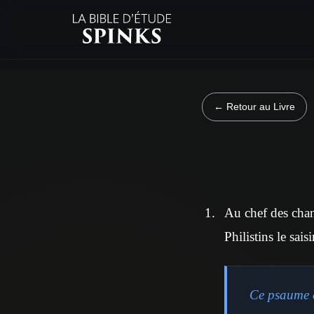
← Retour au Livre
Au chef des chan
Philistins le sais
Ce psaume c