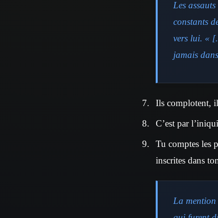
Les assauts 
constants de
vers lui. «
jamais dans
Ils complotent, i
C’est par l’iniqu
Tu comptes les pa
inscrites dans ton
La mention d
qui furent d