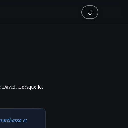
🌙
e David. Lorsque les
pourchassa et