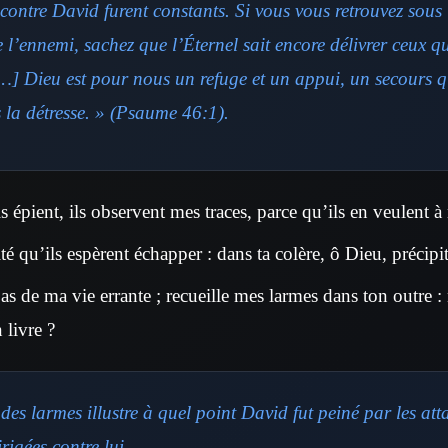
contre David furent constants. Si vous vous retrouvez sous 
 l’ennemi, sachez que l’Éternel sait encore délivrer ceux q
 […] Dieu est pour nous un refuge et un appui, un secours
 la détresse. » (Psaume 46:1).
ls épient, ils observent mes traces, parce qu’ils en veulent à
ité qu’ils espèrent échapper : dans ta colère, ô Dieu, précipit
s de ma vie errante ; recueille mes larmes dans ton outre : 
 livre ?
es larmes illustre à quel point David fut peiné par les at
irigées contre lui.