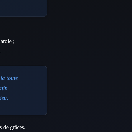
arole ;
?
la toute
afin
ieu.
ns de grâces.