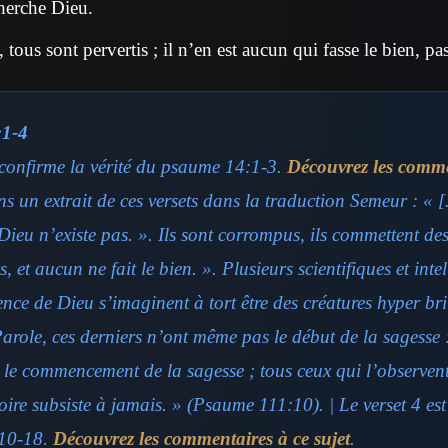
cherche Dieu.
 tous sont pervertis ; il n’en est aucun qui fasse le bien, p
:1-4
onfirme la vérité du psaume 14:1-3.
Découvrez les comme
ons un extrait de ces versets dans la traduction Semeur : « 
Dieu n’existe pas. ». Ils sont corrompus, ils commettent des
 et aucun ne fait le bien. ». Plusieurs scientifiques et intel
tence de Dieu s’imaginent à tort être des créatures hyper bri
Parole, ces derniers n’ont même pas le début de la sagesse 
t le commencement de la sagesse ; tous ceux qui l’observen
oire subsiste à jamais. » (Psaume 111:10). | Le verset 4 est
10-18.
Découvrez les commentaires à ce sujet
.