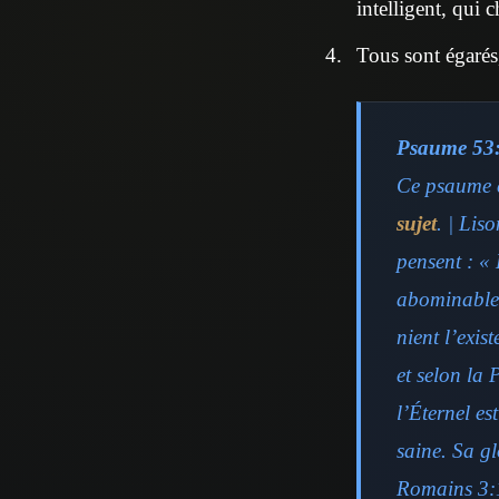
intelligent, qui 
Tous sont égarés,
Psaume 53
Ce psaume c
sujet
. | Lis
pensent : « 
abominables,
nient l’exis
et selon la 
l’Éternel es
saine. Sa gl
Romains 3: