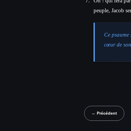
Oh ! qui fera par
peuple, Jacob sera
Ce psaume se
cœur de son
← Précédent