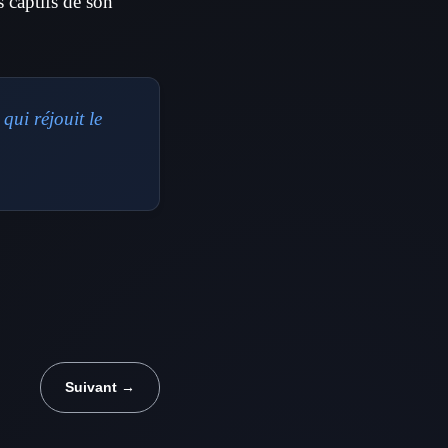
s captifs de son
qui réjouit le
Suivant →