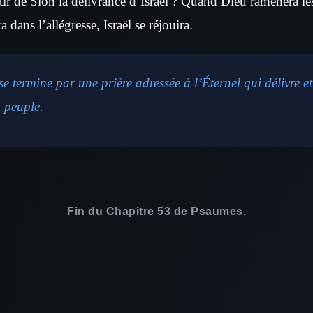
tir de Sion la délivrance d’Israël ? Quand Dieu ramènera le
 dans l’allégresse, Israël se réjouira.
 termine par une prière adressée à l’Éternel qui délivre et 
 peuple.
Fin du Chapitre 53 de Psaumes.