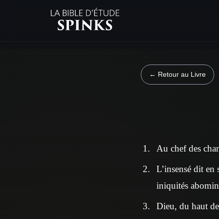
← Retour au Livre
Au chef des chan
L’insensé dit en 
iniquités abomina
Dieu, du haut des