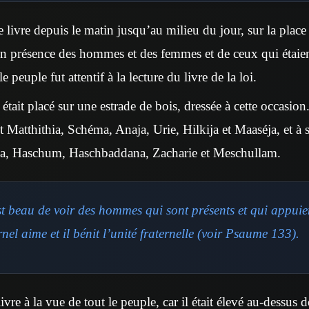
e livre depuis le matin jusqu’au milieu du jour, sur la place
en présence des hommes et des femmes et de ceux qui étaie
e peuple fut attentif à la lecture du livre de la loi.
, était placé sur une estrade de bois, dressée à cette occasion
nt Matthithia, Schéma, Anaja, Urie, Hilkija et Maaséja, et à
ja, Haschum, Haschbaddana, Zacharie et Meschullam.
t beau de voir des hommes qui sont présents et qui appui
nel aime et il bénit l’unité fraternelle (voir Psaume 133).
ivre à la vue de tout le peuple, car il était élevé au-dessus d