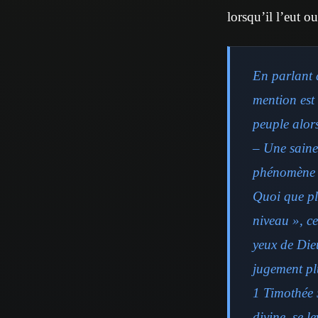
lorsqu’il l’eut ou
En parlant d
mention est 
peuple alors
– Une saine 
phénomène m
Quoi que pl
niveau », c
yeux de Dieu
jugement plu
1 Timothée 5
divine, se l