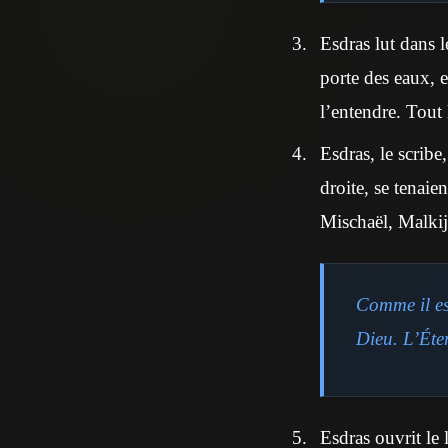
Esdras lut dans l
porte des eaux, 
l’entendre. Tout l
Esdras, le scribe
droite, se tenaie
Mischaël, Malki
Comme il es
Dieu. L’Éter
Esdras ouvrit le l