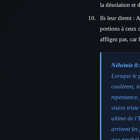
la désolation et 
Ils leur dirent :
portions à ceux q
affligez pas, car 
Néhémie 8:
Lorsque le p
coulèrent, i
repentance, 
vision trist
ultime de l’
arrivent les
que produit 