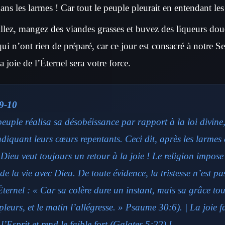
dans les larmes ! Car tout le peuple pleurait en entendant les 
 Allez, mangez des viandes grasses et buvez des liqueurs do
ui n’ont rien de préparé, car ce jour est consacré à notre S
la joie de l’Éternel sera votre force.
9-10
euple réalisa sa désobéissance par rapport à la loi divine
ndiquant leurs cœurs repentants. Ceci dit, après les larmes 
Dieu veut toujours un retour à la joie ! Le religion impos
e de la vie avec Dieu. De toute évidence, la tristesse n’est pas
Éternel : « Car sa colère dure un instant, mais sa grâce toute
 pleurs, et le matin l’allégresse. » Psaume 30:6). | La joie fa
l’Esprit et rend le faible fort (Galates 5:22) !