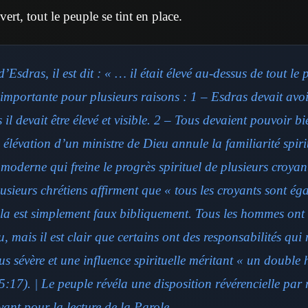
vert, tout le peuple se tint en place.
’Esdras, il est dit : « … il était élevé au-dessus de tout le 
importante pour plusieurs raisons : 1 – Esdras devait avoi
 il devait être élevé et visible. 2 – Tous devaient pouvoir bi
élévation d’un ministre de Dieu annule la familiarité spiri
oderne qui freine le progrès spirituel de plusieurs croyan
usieurs chrétiens affirment que « tous les croyants sont é
ela est simplement faux bibliquement. Tous les hommes ont 
, mais il est clair que certains ont des responsabilités qui
s sévère et une influence spirituelle méritant « un double
:17). | Le peuple révéla une disposition révérencielle par 
evant pour la lecture de la Parole.