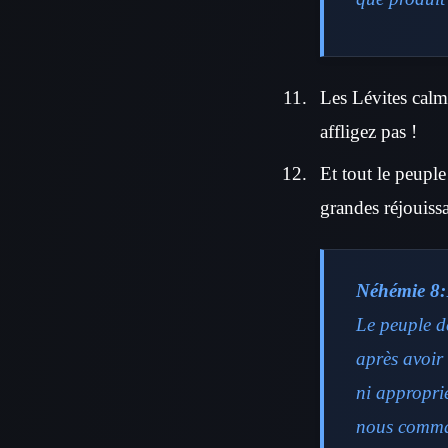
Les Lévites calma
affligez pas !
Et tout le peuple
grandes réjouissa
Néhémie 8:
Le peuple de
après avoir
ni appropri
nous comman