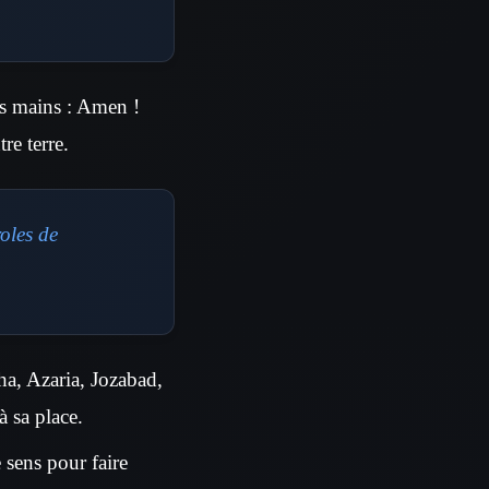
les mains : Amen !
re terre.
roles de
ha, Azaria, Jozabad,
à sa place.
e sens pour faire