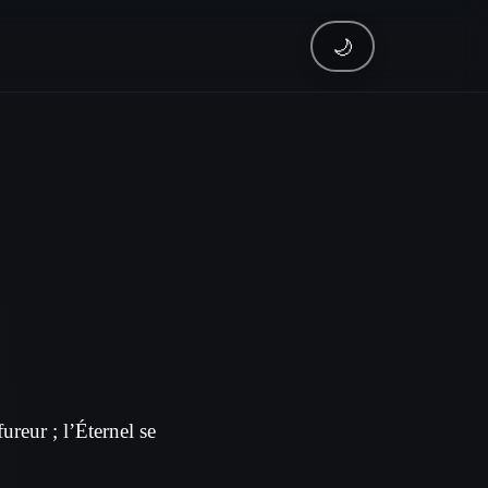
🌙
fureur ; l’Éternel se