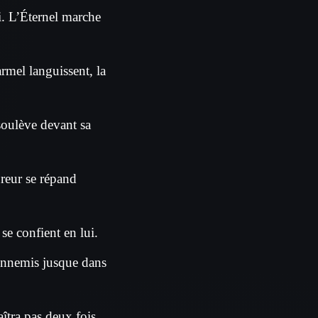
ni. L’Éternel marche
Carmel languissent, la
 soulève devant sa
ureur se répand
 se confient en lui.
s ennemis jusque dans
îtra pas deux fois.