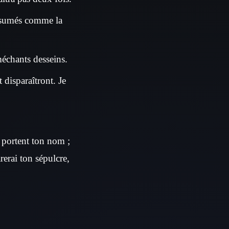
onsumés comme la
 méchants desseins.
 disparaîtront. Je
i portent ton nom ;
rerai ton sépulcre,