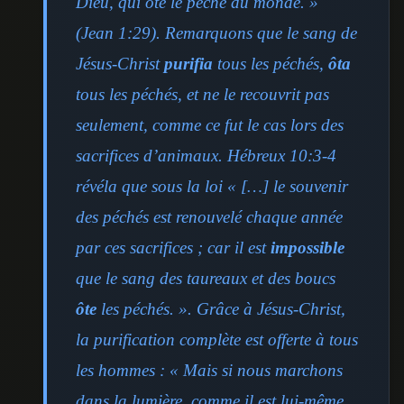
Dieu, qui ôte le péché du monde. »
(Jean 1:29). Remarquons que le sang de
Jésus-Christ
purifia
tous les péchés,
ôta
tous les péchés, et ne le recouvrit pas
seulement, comme ce fut le cas lors des
sacrifices d’animaux. Hébreux 10:3-4
révéla que sous la loi « […] le souvenir
des péchés est renouvelé chaque année
par ces sacrifices ; car il est
impossible
que le sang des taureaux et des boucs
ôte
les péchés. ». Grâce à Jésus-Christ,
la purification complète est offerte à tous
les hommes : « Mais si nous marchons
dans la lumière, comme il est lui-même