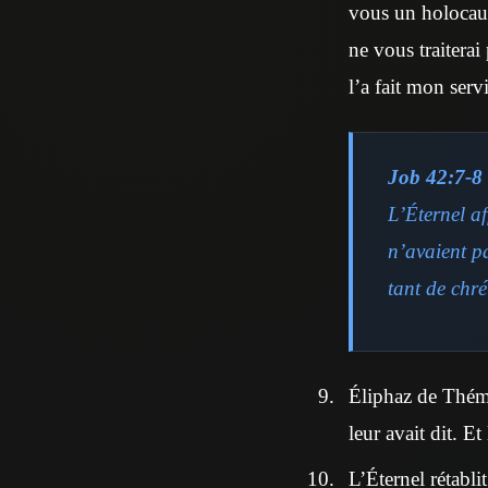
vous un holocaust
ne vous traiterai
l’a fait mon serv
Job 42:7-8
L’Éternel af
n’avaient pa
tant de chré
Éliphaz de Théma
leur avait dit. Et
L’Éternel rétabli