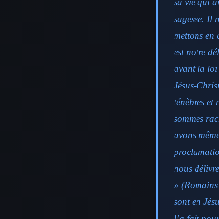
sa vie qui a
sagesse. Il 
mettons en 
est notre dé
avant la loi
Jésus-Chris
ténèbres et
sommes rach
avons même 
proclamation
nous délivre
» (Romains 
sont en Jés
l’a fait pou