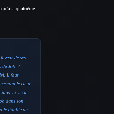
jusqu’à la quatrième
 faveur de ses
 de Job et
i. Il faut
ncernant le cœur
aurer la vie de
Job dans son
da le double de