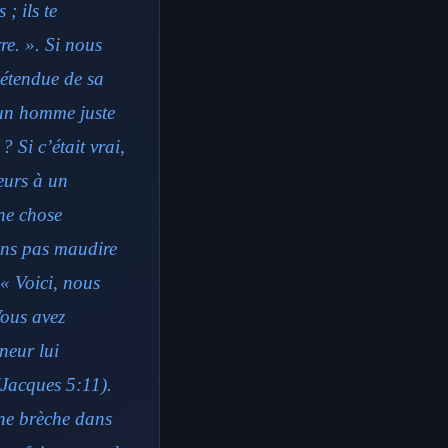
; ils te
re. ». Si nous
’étendue de sa
 un homme juste
 Si c’était vrai,
eurs à un
ne chose
ons pas maudire
« Voici, nous
Vous avez
neur lui
(Jacques 5:11).
ne brèche dans