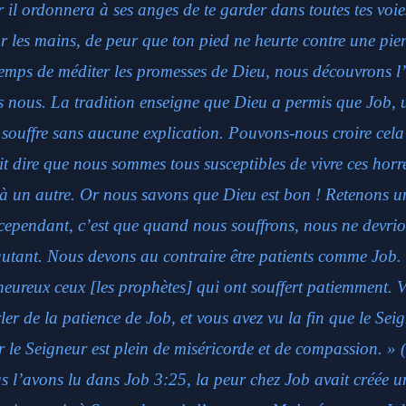
r il ordonnera à ses anges de te garder dans toutes tes voies 
r les mains, de peur que ton pied ne heurte contre une pier
temps de méditer les promesses de Dieu, nous découvrons l
s nous. La tradition enseigne que Dieu a permis que Job,
 souffre sans aucune explication. Pouvons-nous croire cela ?
it dire que nous sommes tous susceptibles de vivre ces horr
 un autre. Or nous savons que Dieu est bon ! Retenons u
cependant, c’est que quand nous souffrons, nous ne devri
utant. Nous devons au contraire être patients comme Job. 
heureux ceux [les prophètes] qui ont souffert patiemment. 
er de la patience de Job, et vous avez vu la fin que le Seig
r le Seigneur est plein de miséricorde et de compassion. » 
l’avons lu dans Job 3:25, la peur chez Job avait créée u