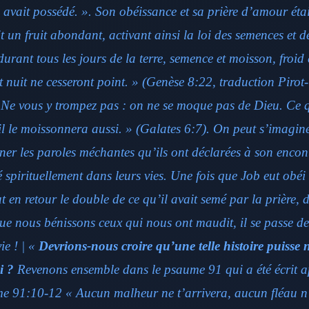
l avait possédé. ». Son obéissance et sa prière d’amour ét
t un fruit abondant, activant ainsi la loi des semences et de
urant tous les jours de la terre, semence et moisson, froid 
et nuit ne cesseront point. » (Genèse 8:22, traduction Pirot
« Ne vous y trompez pas : on ne se moque pas de Dieu. C
il le moissonnera aussi. » (Galates 6:7). On peut s’imagin
er les paroles méchantes qu’ils ont déclarées à son encontr
 spirituellement dans leurs vies. Une fois que Job eut obéi 
çut en retour le double de ce qu’il avait semé par la prière, 
ue nous bénissons ceux qui nous ont maudit, il se passe d
ie ! | «
Devrions-nous croire qu’une telle histoire puisse 
i ?
Revenons ensemble dans le psaume 91 qui a été écrit apr
e 91:10-12 « Aucun malheur ne t’arrivera, aucun fléau 