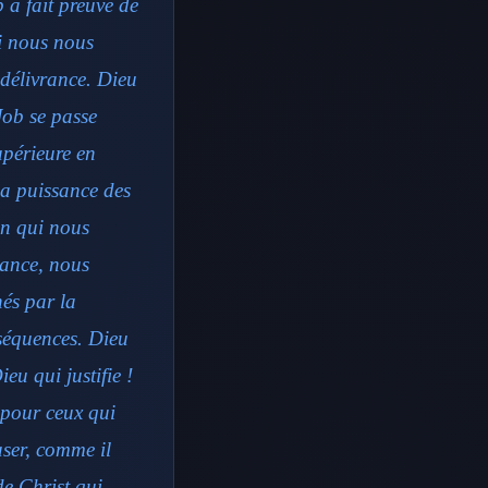
 a fait preuve de
Si nous nous
 délivrance. Dieu
 Job se passe
upérieure en
la puissance des
en qui nous
iance, nous
és par la
nséquences. Dieu
eu qui justifie !
pour ceux qui
user, comme il
de Christ qui