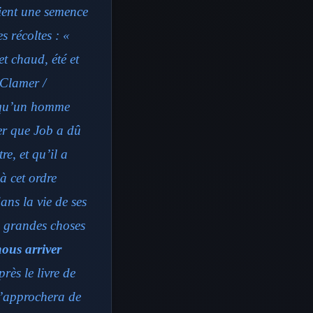
aient une semence
s récoltes : «
et chaud, été et
-Clamer /
e qu’un homme
er que Job a dû
e, et qu’il a
à cet ordre
dans la vie de ses
e grandes choses
nous arriver
ès le livre de
n’approchera de