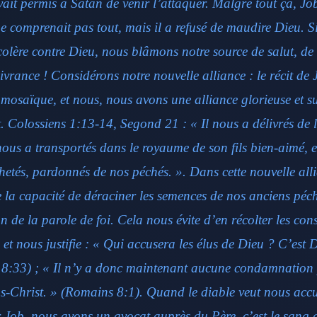
vait permis à Satan de venir l’attaquer. Malgré tout ça, Job
ne comprenait pas tout, mais il a refusé de maudire Dieu. 
colère contre Dieu, nous blâmons notre source de salut, de
livrance ! Considérons notre nouvelle alliance : le récit de
 mosaïque, et nous, nous avons une alliance glorieuse et s
t. Colossiens 1:13-14, Segond 21 : « Il nous a délivrés de 
 nous a transportés dans le royaume de son fils bien-aimé, 
etés, pardonnés de nos péchés. ». Dans cette nouvelle all
la capacité de déraciner les semences de nos anciens péch
 de la parole de foi. Cela nous évite d’en récolter les co
 et nous justifie : « Qui accusera les élus de Dieu ? C’est Di
8:33) ; « Il n’y a donc maintenant aucune condamnation 
us-Christ. » (Romains 8:1). Quand le diable veut nous acc
r Job, nous avons un avocat auprès du Père, c’est le sang 