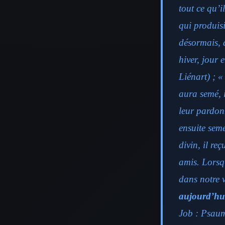
tout ce qu’i
qui produisi
désormais, d
hiver, jour 
Liénart) ; 
aura semé, 
leur pardonn
ensuite semé
divin, il re
amis. Lorsq
dans notre v
aujourd’hu
Job : Psaum