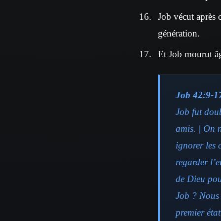
Job vécut après ce
génération.
Et Job mourut âgé
Job 42:9-1
Job fut doub
amis. | On 
ignorer les 
regarder l’e
de Dieu pour
Job ? Nous 
premier état