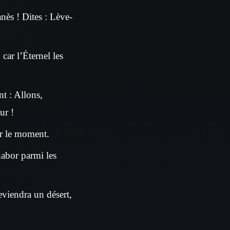
nès ! Dites : Lève-
car l’Éternel les
nt : Allons,
ur !
ser le moment.
habor parmi les
eviendra un désert,