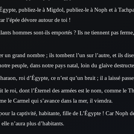
gypte, publiez-le à Migdol, publiez-le à Noph et à Tachpa
 car l’épée dévore autour de toi !
lants hommes sont-ils emportés ? Ils ne tiennent pas ferme, 
ler un grand nombre ; ils tombent l’un sur l’autre, et ils dise
otre peuple, dans notre pays natal, loin du glaive destructe
Pharaon, roi d’Égypte, ce n’est qu’un bruit ; il a laissé pas
dit le roi, dont l’Éternel des armées est le nom, comme le T
 le Carmel qui s’avance dans la mer, il viendra.
pour la captivité, habitante, fille de L’Égypte ! Car Noph d
, elle n’aura plus d’habitants.