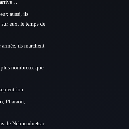
l arrive…
ux aussi, ils
d sur eux, le temps de
e armée, ils marchent
ont plus nombreux que
septentrion.
No, Pharaon,
ains de Nebucadnetsar,