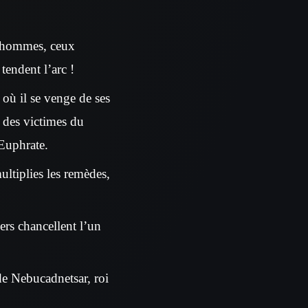
ts hommes, ceux
tendent l’arc !
 où il se venge de ses
a des victimes du
’Euphrate.
ltiplies les remèdes,
iers chancellent l’un
 de Nebucadnetsar, roi