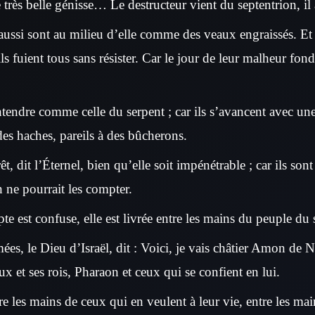
 très belle génisse… Le destructeur vient du septentrion, i
aussi sont au milieu d’elle comme des veaux engraissés. Et e
ils fuient tous sans résister. Car le jour de leur malheur fon
ntendre comme celle du serpent ; car ils s’avancent avec un
des haches, pareils à des bûcherons.
orêt, dit l’Éternel, bien qu’elle soit impénétrable ; car ils s
on ne pourrait les compter.
pte est confuse, elle est livrée entre les mains du peuple du 
ées, le Dieu d’Israël, dit : Voici, je vais châtier Amon de 
ux et ses rois, Pharaon et ceux qui se confient en lui.
ntre les mains de ceux qui en veulent à leur vie, entre les m