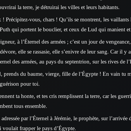
uvrirai la terre, je détruirai les villes et leurs habitants.
! Précipitez-vous, chars ! Qu’ils se montrent, les vaillan
Puth qui portent le bouclier, et ceux de Lud qui manient et 
igneur, à l’Éternel des armées ; c’est un jour de vengeance,
évore, elle se rassasie, elle s’enivre de leur sang. Car il y 
ernel des armées, au pays du septentrion, sur les rives de l
 prends du baume, vierge, fille de l’Égypte ! En vain tu mu
 guérison pour toi.
nnent ta honte, et tes cris remplissent la terre, car les guerr
tombent tous ensemble.
 adressée par l’Éternel à Jérémie, le prophète, sur l’arrivée
 voulait frapper le pays d’Égypte.