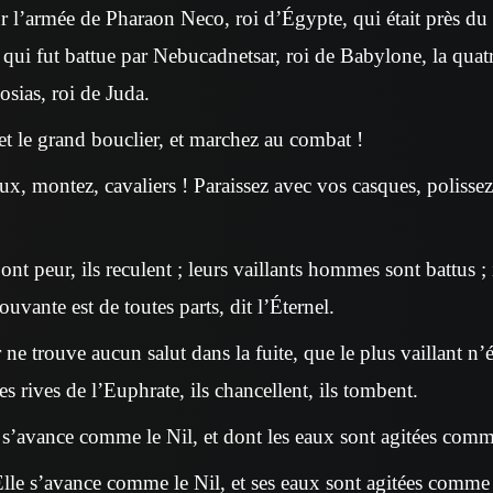
r l’armée de Pharaon Neco, roi d’Égypte, qui était près du 
 qui fut battue par Nebucadnetsar, roi de Babylone, la qua
Josias, roi de Juda.
 et le grand bouclier, et marchez au combat !
ux, montez, cavaliers ! Paraissez avec vos casques, polissez
 ont peur, ils reculent ; leurs vaillants hommes sont battus ; 
vante est de toutes parts, dit l’Éternel.
 ne trouve aucun salut dans la fuite, que le plus vaillant n
les rives de l’Euphrate, ils chancellent, ils tombent.
i s’avance comme le Nil, et dont les eaux sont agitées comme
lle s’avance comme le Nil, et ses eaux sont agitées comme le