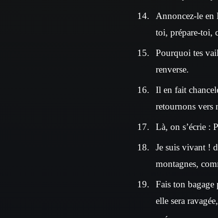
Annoncez-le en É
toi, prépare-toi,
Pourquoi tes vail
renverse.
Il en fait chance
retournons vers n
Là, on s’écrie : 
Je suis vivant ! 
montagnes, comme
Fais ton bagage 
elle sera ravagée