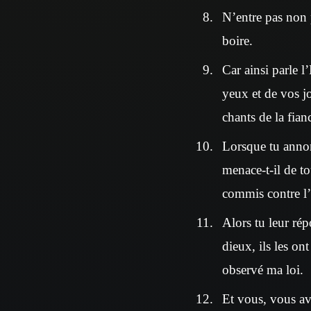
N’entre pas non 
boire.
Car ainsi parle l
yeux et de vos jou
chants de la fian
Lorsque tu annonc
menace-t-il de t
commis contre l’
Alors tu leur rép
dieux, ils les on
observé ma loi.
Et vous, vous ave