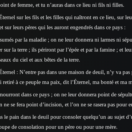
int de femme, et tu n’auras dans ce lieu ni fils ni filles.
Éternel sur les fils et les filles qui naîtront en ce lieu, sur l
et sur leurs pères qui les auront engendrés dans ce pays :
umés par la maladie ; on ne leur donnera ni larmes ni sépult
ur la terre ; ils périront par l’épée et par la famine ; et le
eaux du ciel et aux bêtes de la terre.
’Éternel : N’entre pas dans une maison de deuil, n’y va pas 
ai retiré à ce peuple ma paix, dit l’Éternel, ma bonté et ma 
 mourront dans ce pays ; on ne leur donnera point de sépultu
n ne se fera point d’incision, et l’on ne se rasera pas pour e
 le pain dans le deuil pour consoler quelqu’un au sujet d’
 coupe de consolation pour un père ou pour une mère.