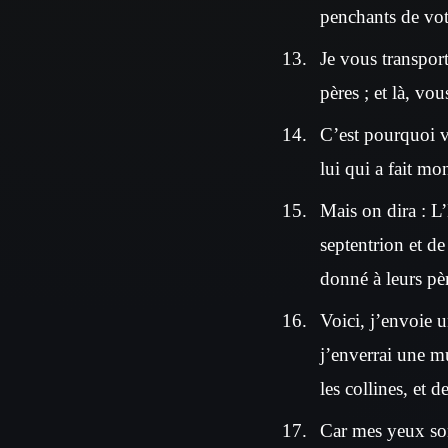
penchants de vot
Je vous transpor
pères ; et là, vo
C’est pourquoi vo
lui qui a fait mo
Mais on dira : L’
septentrion et de
donné à leurs pè
Voici, j’envoie u
j’enverrai une mu
les collines, et d
Car mes yeux sont