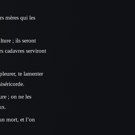
eurs mères qui les
ure ; ils seront
urs cadavres serviront
pleurer, te lamenter
miséricorde.
re ; on ne les
ux.
un mort, et l’on