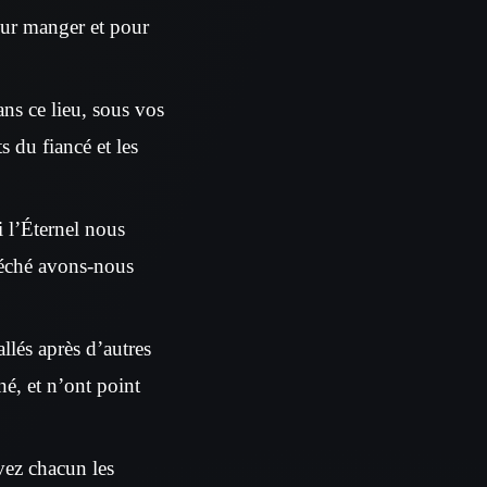
our manger et pour
dans ce lieu, sous vos
ts du fiancé et les
i l’Éternel nous
 péché avons-nous
llés après d’autres
né, et n’ont point
ivez chacun les