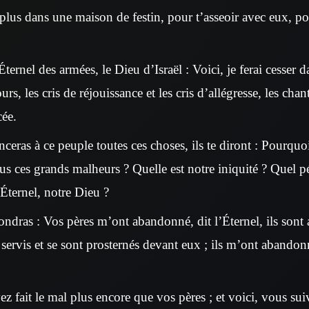
plus dans une maison de festin, pour t’asseoir avec eux, p
’Éternel des armées, le Dieu d’Israël : Voici, je ferai cesser 
rs, les cris de réjouissance et les cris d’allégresse, les chan
cée.
eras à ce peuple toutes ces choses, ils te diront : Pourquo
ous ces grands malheurs ? Quelle est notre iniquité ? Quel
Éternel, notre Dieu ?
ondras : Vos pères m’ont abandonné, dit l’Éternel, ils sont a
t servis et se sont prosternés devant eux ; ils m’ont abandon
z fait le mal plus encore que vos pères ; et voici, vous su