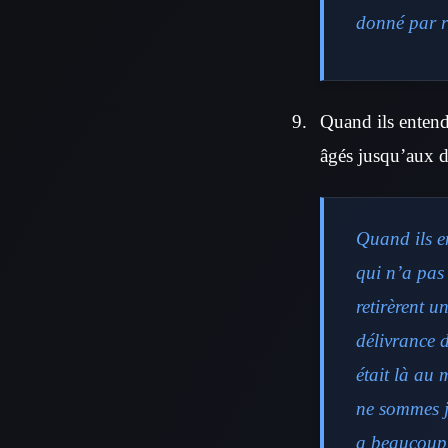
donné par r
Quand ils entendi
âgés jusqu’aux de
Quand ils e
qui n’a pas 
retirèrent u
délivrance 
était là au 
ne sommes j
a beaucoup d