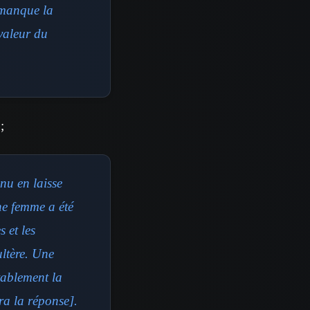
 manque la
valeur du
;
nu en laisse
e femme a été
 et les
ltère. Une
tablement la
ra la réponse].