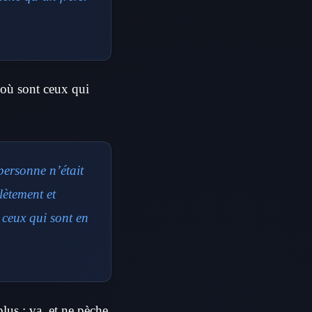
 où sont ceux qui
personne n’était
lètement et
ceux qui sont en
lus : va, et ne pèche