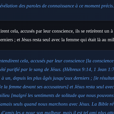
évélation des paroles de connaissance à ce moment précis.
rent cela, accusés par leur conscience, ils se retirèrent un à
rniers ; et Jésus resta seul avec la femme qui était là au mil
ntendirent cela, accusés par leur conscience
[la conscienc
été purifié par le sang de Jésus. (Hébreux 9:14, 1 Jean 1:
n à un, depuis les plus âgés jusqu’aux derniers ;
[le résultat
de la femme devant ses accusateurs]
et Jésus resta seul ave
milieu
[malgré les sentiments de solitude que nous pouvons
amais seuls quand nous marchons avec Jésus. La Bible rév
’amis les a pour son malheur, mais il est tel ami plus att