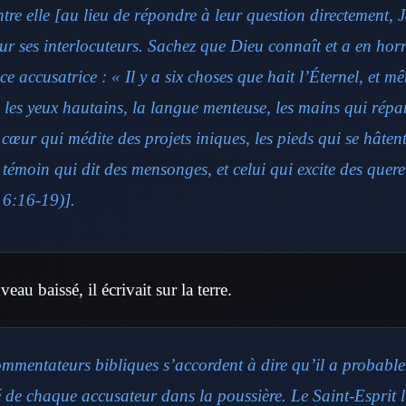
tre elle
[au lieu de répondre à leur question directement, J
sur ses interlocuteurs. Sachez que Dieu connaît et a en horr
ce accusatrice : « Il y a six choses que hait l’Éternel, et m
; les yeux hautains, la langue menteuse, les mains qui répa
 cœur qui médite des projets iniques, les pieds qui se hâten
 témoin qui dit des mensonges, et celui qui excite des querel
 6:16-19)].
eau baissé, il écrivait sur la terre.
ommentateurs bibliques s’accordent à dire qu’il a probablem
 de chaque accusateur dans la poussière. Le Saint-Esprit l