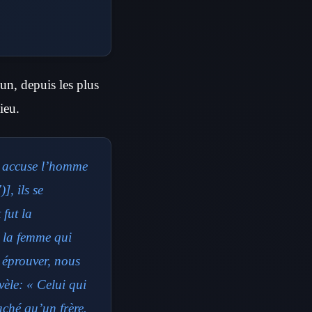
 un, depuis les plus
ieu.
e accuse l’homme
7)],
ils se
 fut la
c la femme qui
 éprouver, nous
èle: « Celui qui
aché qu’un frère.