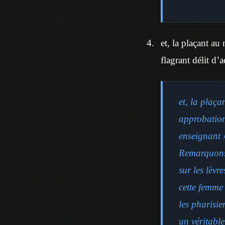
et, la plaçant au
flagrant délit d’a
et, la plaça
approbation
enseignant »
Remarquons 
sur les lèvr
cette femme 
les pharisie
un véritabl