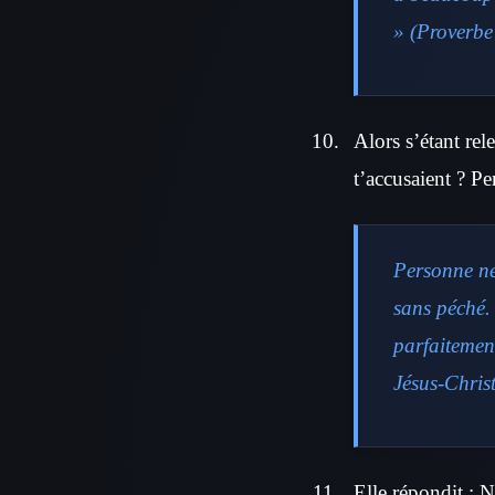
» (Proverbe 
Alors s’étant re
t’accusaient ? P
Personne ne
sans péché.
parfaitemen
Jésus-Chris
Elle répondit : N