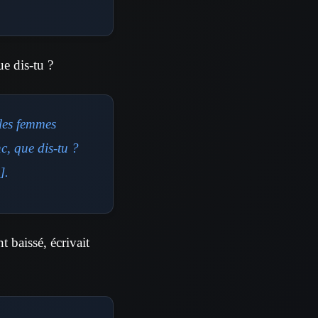
ue dis-tu ?
lles femmes
nc, que dis-tu ?
].
t baissé, écrivait