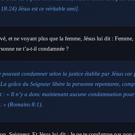
18:24) Jésus est ce véritable ami].
levé, et ne voyant plus que la femme, Jésus lui dit : Femme,
ersonne ne t’a-t-il condamnée ?
 pouvait condamner selon la justice établie par Jésus car 
 La grâce du Seigneur libère la personne repentante, comp
t : « Il n’y a donc maintenant aucune condamnation pour 
t. » (Romains 8:1).
on, Seigneur. Et Jésus lui dit : Je ne te condamne pas non p