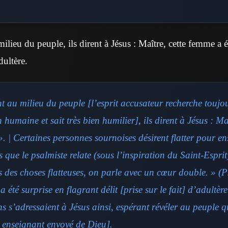
 milieu du peuple, ils dirent à Jésus : Maître, cette femme a é
dultère.
nt au milieu du peuple
[l’esprit accusateur recherche toujo
 humaine et sait très bien humilier]
, ils dirent à Jésus : Ma
. | Certaines personnes sournoises désirent flatter pour ens
que le psalmiste relate (sous l’inspiration du Saint-Esprit
es des choses flatteuses, on parle avec un cœur double. » 
a été surprise en flagrant délit
[prise sur le fait]
d’adultère
ns s’adressaient à Jésus ainsi, espérant révéler au peuple qu
e enseignant envoyé de Dieu].