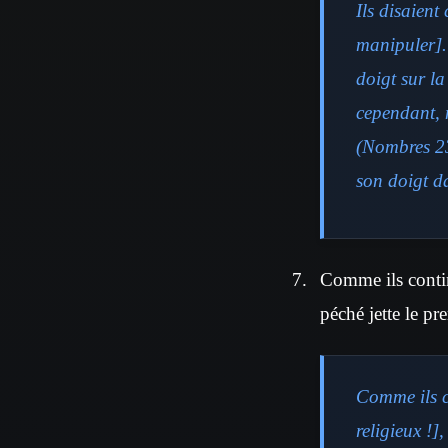
Ils disaient
manipuler]
doigt sur la
cependant, n
(Nombres 23
son doigt da
Comme ils continu
péché jette le pre
Comme ils c
religieux !]
,