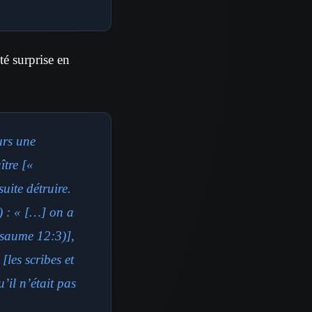
té surprise en
urs une
ître
[«
uite détruire.
) : « […] on a
(Psaume 12:3)]
,
[les scribes et
’il n’était pas