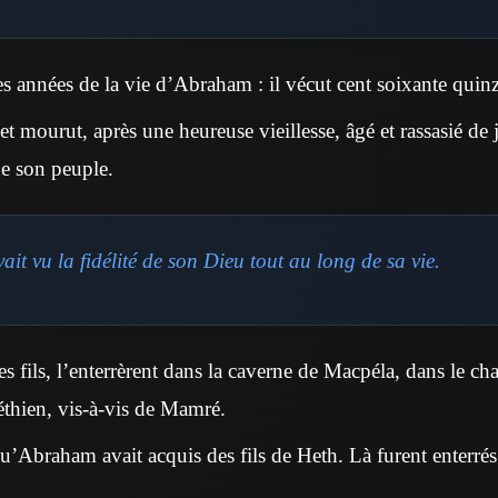
es années de la vie d’Abraham : il vécut cent soixante quin
 mourut, après une heureuse vieillesse, âgé et rassasié de jo
de son peuple.
t vu la fidélité de son Dieu tout au long de sa vie.
ses fils, l’enterrèrent dans la caverne de Macpéla, dans le c
éthien, vis-à-vis de Mamré.
u’Abraham avait acquis des fils de Heth. Là furent enterré