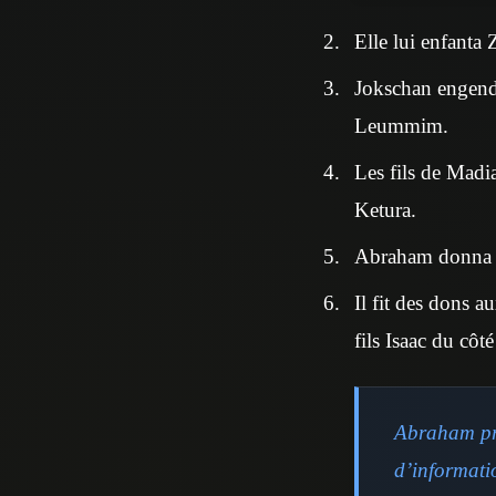
Elle lui enfanta
Jokschan engendr
Leummim.
Les fils de Madi
Ketura.
Abraham donna to
Il fit des dons a
fils Isaac du côt
Abraham pra
d’informati