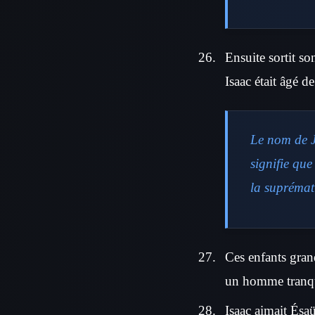
Ensuite sortit so
Isaac était âgé d
Le nom de J
signifie que
la suprémat
Ces enfants gran
un homme tranquil
Isaac aimait Ésaü