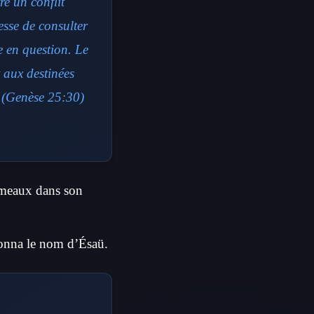
re un conflit
sse de consulter
 en question. Le
 aux destinées
s (Genèse 25:30)
jumeaux dans son
donna le nom d’Ésaü.