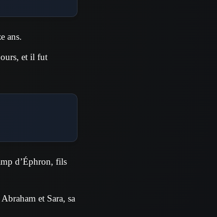
ze ans.
urs, et il fut
hamp d’Éphron, fils
s Abraham et Sara, sa