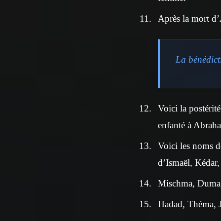
Après la mort d’A
La bénédicti
Voici la postérit
enfanté à Abrah
Voici les noms de
d’Ismaël, Kédar
Mischma, Duma,
Hadad, Théma, J