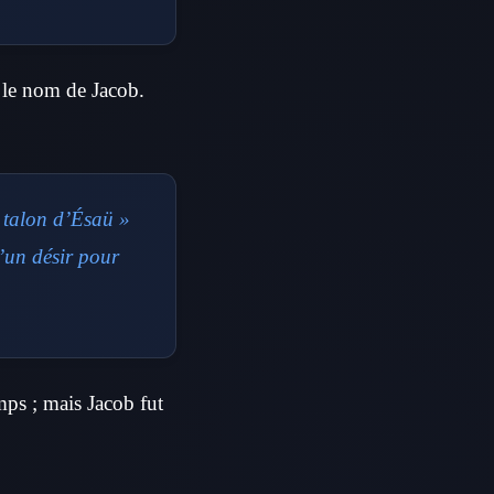
a le nom de Jacob.
e talon d’Ésaü »
d’un désir pour
ps ; mais Jacob fut