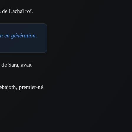
s de Lachaï roï.
on en génération.
 de Sara, avait
Nebajoth, premier-né