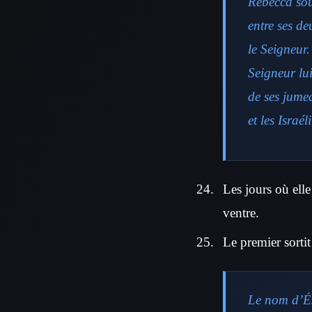
Rebecca souf
entre ses d
le Seigneur
Seigneur lu
de ses jume
et les Israéli
Les jours où elle
ventre.
Le premier sorti
Le nom d’Ésa