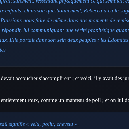
frait sûrement, ressentant physiquement ce qui semblait êt
eux enfants. Dans son questionnement, Rebecca a eu la sage
. Puissions-nous faire de même dans nos moments de remise
i répondit, lui communiquant une vérité prophétique quant
aux. Elle portait dans son sein deux peuples : les Édomite
tes.
 devait accoucher s’accomplirent ; et voici, il y avait des 
t entièrement roux, comme un manteau de poil ; et on lui 
ü signifie « velu, poilu, chevelu ».