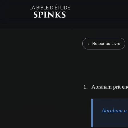
← Retour au Livre
Abraham prit en
Abraham a é