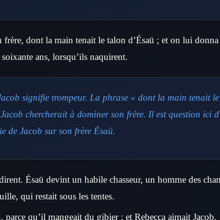
n frère, dont la main tenait le talon d’Ésaü ; et on lui donn
e soixante ans, lorsqu’ils naquirent.
acob signifie trompeur. La phrase « dont la main tenait l
 Jacob chercherait à dominer son frère. Il est question ici 
ie de Jacob sur son frère Ésaü.
dirent. Ésaü devint un habile chasseur, un homme des cham
le, qui restait sous les tentes.
, parce qu’il mangeait du gibier ; et Rebecca aimait Jacob.