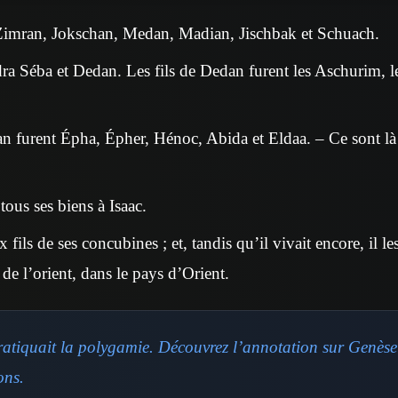
 Zimran, Jokschan, Medan, Madian, Jischbak et Schuach.
a Séba et Dedan. Les fils de Dedan furent les Aschurim, le
an furent Épha, Épher, Hénoc, Abida et Eldaa. – Ce sont là t
us ses biens à Isaac.
ux fils de ses concubines ; et, tandis qu’il vivait encore, il 
é de l’orient, dans le pays d’Orient.
tiquait la polygamie. Découvrez l’annotation sur Genèse
ons.