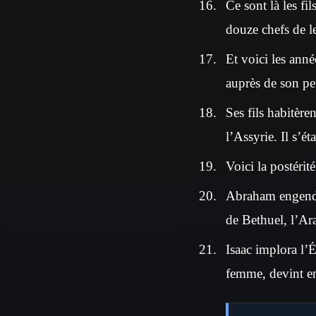
Ce sont là les fil
douze chefs de l
Et voici les année
auprès de son pe
Ses fils habitère
l’Assyrie. Il s’ét
Voici la postérit
Abraham engendra
de Bethuel, l’A
Isaac implora l’É
femme, devint en