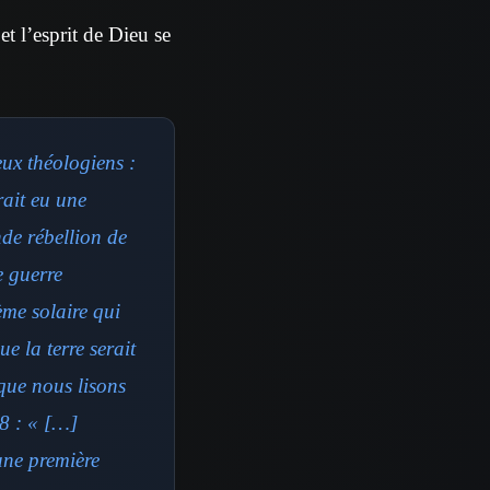
 et l’esprit de Dieu se
eux théologiens :
rait eu une
nde rébellion de
e guerre
ème solaire qui
e la terre serait
 que nous lisons
28 : « […]
une première