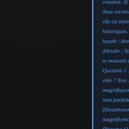
création. Si
deux versets
elle est int
historiques.
hayah : dev
détruire ; S
se mouvait 
Question 1 :
vide ? Non !
magnifiques 
sont parfait
(Deutéronom
magnificenc