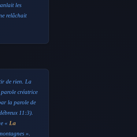
anlait les
ne relâchait
ir de rien. La
parole créatrice
par la parole de
(Hébreux 11:3).
ge «
La
 montagnes ».