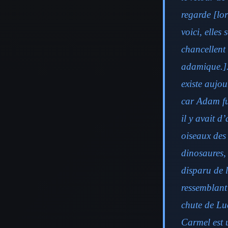
regarde [lor
voici, elles
chancellent 
adamique.]. 
existe aujou
car Adam fu
il y avait d
oiseaux des 
dinosaures, 
disparu de l
ressemblant 
chute de Luc
Carmel est u