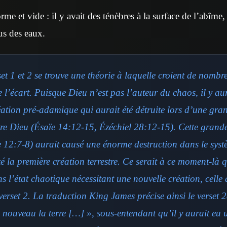
orme et vide : il y avait des ténèbres à la surface de l’abîme,
us des eaux.
set 1 et 2 se trouve une théorie à laquelle croient de nombr
e l’écart. Puisque Dieu n’est pas l’auteur du chaos, il y au
éation pré-adamique qui aurait été détruite lors d’une gra
tre Dieu (Ésaïe 14:12-15, Ézéchiel 28:12-15). Cette grand
 12:7-8) aurait causé une énorme destruction dans le syst
té la première création terrestre. Ce serait à ce moment-là qu
 l’état chaotique nécessitant une nouvelle création, celle
verset 2. La traduction King James précise ainsi le verset 
à nouveau la terre […] », sous-entendant qu’il y aurait eu 