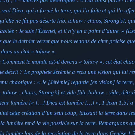
3) ; 3 – œuvres pas désertiques : « Car ainsi parle l’Étern
 seul Dieu, qui a formé la terre, qui l’a faite et qui l’a affe
u’elle ne fût pas déserte [hb. tohuw : chaos, Strong’s], qu
habitée : Je suis l’Éternel, et il n’y en a point d’autre. » (É
que le dernier verset que nous venons de citer précise qu
e dans un état « tohuw ».
: Comment le monde est-il devenu « tohuw », cet état cha
le décrit ? Le prophète Jérémie a reçu une vision qui lui r
venu chaotique : « Je [Jérémie] regarde [en vision] la terre, e
 tohuw : chaos, Strong’s] et vide [hb. bohuw : vide, détruir
t leur lumière [« […] Dieu est lumière […] », 1 Jean 1:5] a
itté cette création d’un seul coup, laissant la terre dans les
la lumière rend la vie possible sur la terre. Remarquons q
 la lumière lors de la recréation de la terre dans Genèse 1: