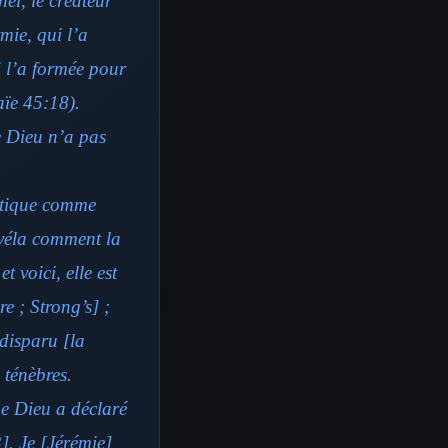
el, le créateur
rmie, qui l’a
i l’a formée pour
saïe 45:18).
e Dieu n’a pas
otique comme
évéla comment la
t voici, elle est
e ; Strong’s] ;
 disparu [la
 ténèbres.
ue Dieu a déclaré
3]. Je [Jérémie]