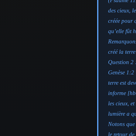
(Psaume 111:
des cieux, le
créée pour q
qu’elle fût 
Remarquons 
créé la terr
Question 2 
Genèse 1:2 
terre est de
informe [hb.
les cieux, e
lumière a qu
Notons que 
le retour de