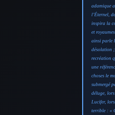
adamique av
l’Éternel, d
inspira la c
et royaumes
ainsi parle 
désolation ;
recréation q
une référenc
choses le m
submergé pa
déluge, lor
Lucifer, lor
terrible : « 