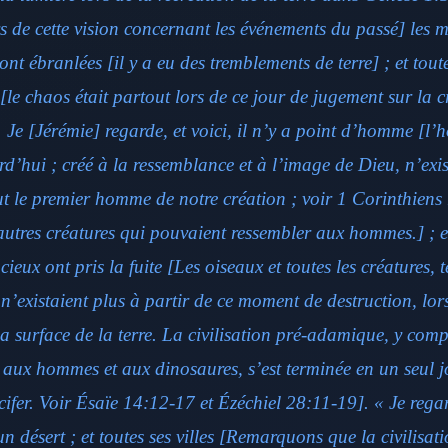
s de cette vision concernant les événements du passé] les 
 sont ébranlées [il y a eu des tremblements de terre] ; et toute
[le chaos était partout lors de ce jour de jugement sur la c
Je [Jérémie] regarde, et voici, il n’y a point d’homme [l’h
rd’hui ; créé à la ressemblance et à l’image de Dieu, n’exis
t le premier homme de notre création ; voir 1 Corinthiens 
’autres créatures qui pouvaient ressembler aux hommes.] ; et
cieux ont pris la fuite [Les oiseaux et toutes les créatures, t
n’existaient plus à partir de ce moment de destruction, lor
a surface de la terre. La civilisation pré-adamique, y comp
aux hommes et aux dinosaures, s’est terminée en un seul jo
ifer. Voir Ésaïe 14:12-17 et Ézéchiel 28:11-19]. « Je regard
n désert ; et toutes ses villes [Remarquons que la civilisat