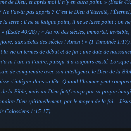
rmé de Dieu, et après moi il n’y en aura point. » (Ésaïe 43
? Ne l’as-tu pas appris ? C’est le Dieu d’éternité, l’Éternel,
e la terre ; il ne se fatigue point, il ne se lasse point ; on 
. » (Ésaïe 40:28) ; « Au roi des siècles, immortel, invisible,
loire, aux siècles des siècles ! Amen ! » (1 Timothée 1:17
la vie en termes de début et de fin ; une date de naissance
’a ni l’un, ni l’autre, puisqu’il a toujours existé. Lorsqu
saie de comprendre avec son intelligence le Dieu de la Bible
puisse s’intégrer dans sa tête. Quand l’homme peut compren
u de la Bible, mais un Dieu fictif conçu par sa propre imag
aître Dieu spirituellement, par le moyen de la foi. | Jésus 
oir Colossiens 1:15-17).