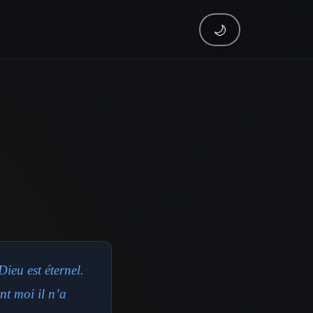
🌙
ieu est éternel.
ant moi il n’a