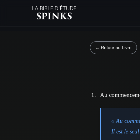
← Retour au Livre
Au commencement,
« Au commen
Il est le se