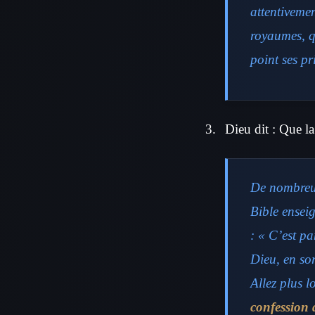
attentivemen
royaumes, qu
point ses pr
Dieu dit : Que la
De nombreux
Bible ensei
: « C’est p
Dieu, en sor
Allez plus l
confession d