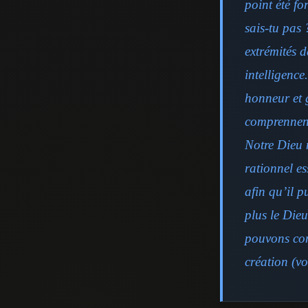
point été fo
sais-tu pas 
extrémités d
intelligence
honneur et g
comprennent 
Notre Dieu n
rationnel es
afin qu’il 
plus le Die
pouvons conn
création (v