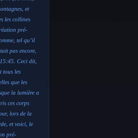
montagnes, et
s les collines
réation pré-
omme, tel qu’il
tait pas encore,
15:45. Ceci dit,
 tous les
elles que les
sque la lumière a
ris ces corps
ur, lors de la
e, et voici, le
ion pré-