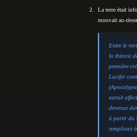
La terre était inf
mouvait au-dess
Entre le ver
la théorie d
première cr
Lucifer con
(Apocalypse
aurait affec
devenue dans
à partir du 
remplissez 