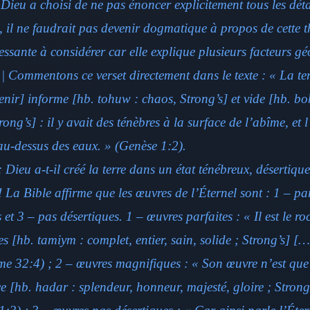
 Dieu a choisi de ne pas énoncer explicitement tous les détai
, il ne faudrait pas devenir dogmatique à propos de cette th
éressante à considérer car elle explique plusieurs facteurs 
 | Commentons ce verset directement dans le texte : « La ter
enir] informe [hb. tohuw : chaos, Strong’s] et vide [hb. bo
trong’s] : il y avait des ténèbres à la surface de l’abîme, et 
au-dessus des eaux. » (Genèse 1:2).
 Dieu a-t-il créé la terre dans un état ténébreux, désertiqu
 La Bible affirme que les œuvres de l’Éternel sont : 1 – par
et 3 – pas désertiques. 1 – œuvres parfaites : « Il est le ro
es [hb. tamiym : complet, entier, sain, solide ; Strong’s] […
e 32:4) ; 2 – œuvres magnifiques : « Son œuvre n’est que
e [hb. hadar : splendeur, honneur, majesté, gloire ; Strong