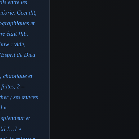
ls entre les
éorie. Ceci dit,
géographiques et
re était [hb.
huw : vide,
l’Esprit de Dieu
e, chaotique et
faites, 2 –
cher ; ses œuvres
] »
 splendeur et
’s] […] »