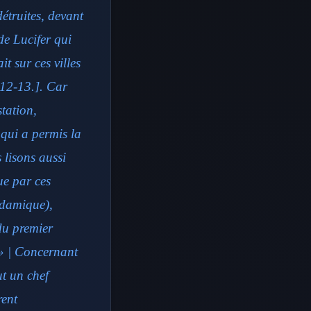
étruites, devant
de Lucifer qui
t sur ces villes
:12-13.]. Car
tation,
 qui a permis la
 lisons aussi
ue par ces
adamique),
du premier
 » | Concernant
ut un chef
rent