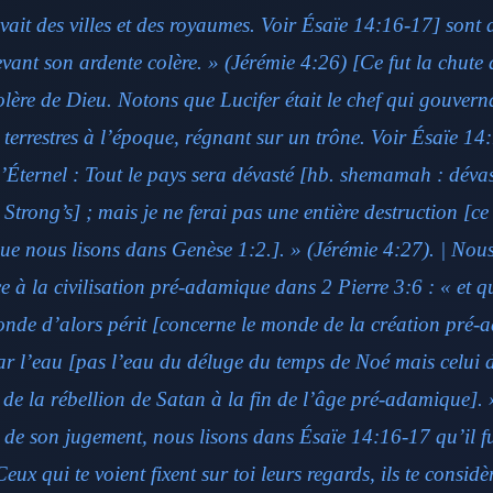
ait des villes et des royaumes. Voir Ésaïe 14:16-17] sont d
evant son ardente colère. » (Jérémie 4:26) [Ce fut la chute 
olère de Dieu. Notons que Lucifer était le chef qui gouvernai
 terrestres à l’époque, régnant sur un trône. Voir Ésaïe 14
l’Éternel : Tout le pays sera dévasté [hb. shemamah : dévas
 Strong’s] ; mais je ne ferai pas une entière destruction [ce
ue nous lisons dans Genèse 1:2.]. » (Jérémie 4:27). | Nous
e à la civilisation pré-adamique dans 2 Pierre 3:6 : « et q
onde d’alors périt [concerne le monde de la création pré-
r l’eau [pas l’eau du déluge du temps de Noé mais celui 
s de la rébellion de Satan à la fin de l’âge pré-adamique].
s de son jugement, nous lisons dans Ésaïe 14:16-17 qu’il f
Ceux qui te voient fixent sur toi leurs regards, ils te considè