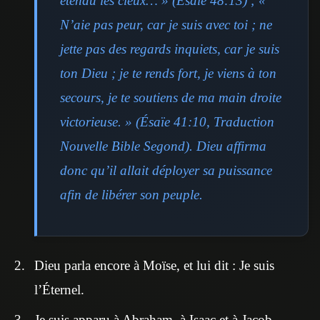
étendu les cieux… » (Ésaïe 48:13) ; «
N’aie pas peur, car je suis avec toi ; ne
jette pas des regards inquiets, car je suis
ton Dieu ; je te rends fort, je viens à ton
secours, je te soutiens de ma main droite
victorieuse. » (Ésaïe 41:10, Traduction
Nouvelle Bible Segond). Dieu affirma
donc qu’il allait déployer sa puissance
afin de libérer son peuple.
Dieu parla encore à Moïse, et lui dit : Je suis
l’Éternel.
Je suis apparu à Abraham, à Isaac et à Jacob,