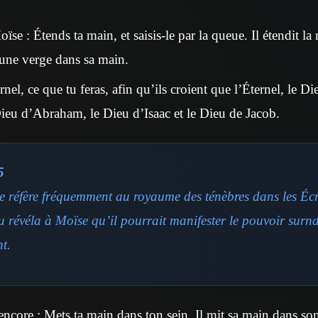
ïse : Étends ta main, et saisis-le par la queue. Il étendit la m
 une verge dans sa main.
ernel, ce que tu feras, afin qu’ils croient que l’Éternel, le Di
 Dieu d’Abraham, le Dieu d’Isaac et le Dieu de Jacob.
5
se réfère fréquemment au royaume des ténèbres dans les Écr
u révéla à Moïse qu’il pourrait manifester le pouvoir surn
nt.
 encore : Mets ta main dans ton sein. Il mit sa main dans son 