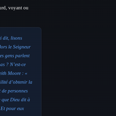
ourd, voyant ou
 dit, lisons
lors le Seigneur
es gens parlent
as ? N’est-ce
eith Moore : «
lité d’obtenir la
t de personnes
 que Dieu dit à
 “Et pour eux