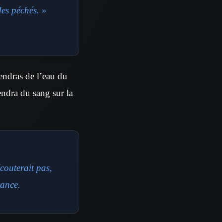
des péchés. »
rendras de l’eau du
iendra du sang sur la
couterait pas,
rance.