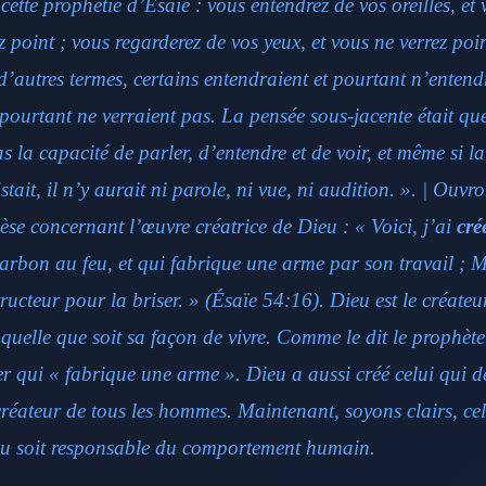
cette prophétie d’Ésaïe : vous entendrez de vos oreilles, et
 point ; vous regarderez de vos yeux, et vous ne verrez poi
’autres termes, certains entendraient et pourtant n’entend
 pourtant ne verraient pas. La pensée sous-jacente était qu
s la capacité de parler, d’entendre et de voir, et même si l
istait, il n’y aurait ni parole, ni vue, ni audition. ». | Ouv
se concernant l’œuvre créatrice de Dieu : « Voici, j’ai
cré
harbon au feu, et qui fabrique une arme par son travail ; M
tructeur pour la briser. » (Ésaïe 54:16). Dieu est le créate
quelle que soit sa façon de vivre. Comme le dit le prophèt
er qui « fabrique une arme ». Dieu a aussi créé celui qui d
 créateur de tous les hommes. Maintenant, soyons clairs, ce
u soit responsable du comportement humain.