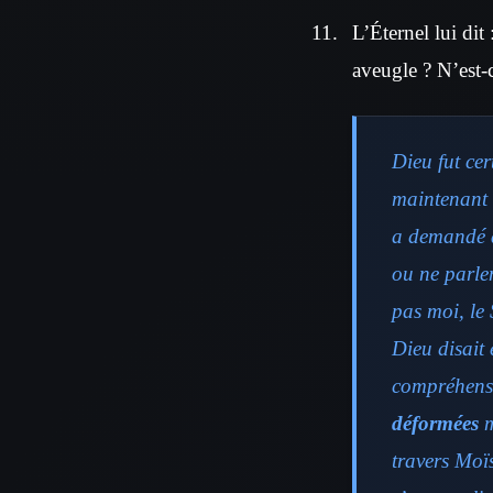
L’Éternel lui di
aveugle ? N’est-c
Dieu fut cer
maintenant 
a demandé à
ou ne parle
pas moi, le
Dieu disait 
compréhens
déformées
m
travers Moïs