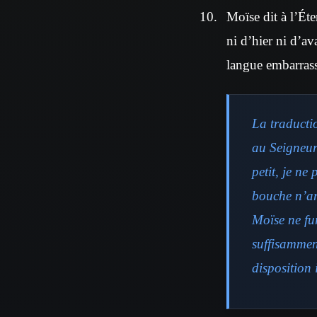
Moïse dit à l’Éte
ni d’hier ni d’av
langue embarrass
La traducti
au Seigneur 
petit, je ne
bouche n’arr
Moïse ne fu
suffisamment
disposition