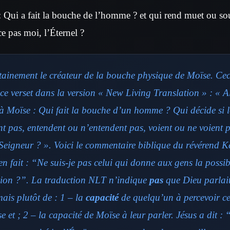
t : Qui a fait la bouche de l’homme ? et qui rend muet ou s
e pas moi, l’Éternel ?
tainement le créateur de la bouche physique de Moïse. Ceci
ce verset dans la version « New Living Translation » : « A
 Moïse : Qui fait la bouche d’un homme ? Qui décide si l
nt pas, entendent ou n’entendent pas, voient ou ne voient p
 Seigneur ? ». Voici le commentaire biblique du révérend K
en fait : “Ne suis-je pas celui qui donne aux gens la possibi
ion ?”. La traduction NLT n’indique
pas
que Dieu parlai
ais plutôt de : 1 – la
capacité
de quelqu’un à percevoir ce
e et ; 2 – la capacité de Moïse à leur parler. Jésus a dit :