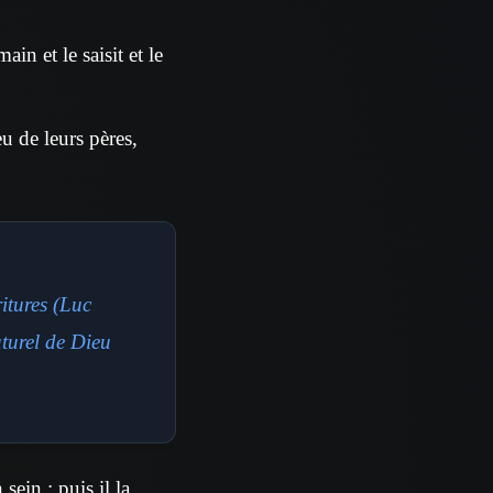
ain et le saisit et le
eu de leurs pères,
itures (Luc
aturel de Dieu
sein ; puis il la