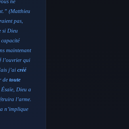
 vous ne
nt.” (Matthieu
raient pas,
e si Dieu
a capacité
rons maintenant
é
l’ouvrier qui
ais j’ai
créé
ur de
toute
e Ésaïe, Dieu a
étruira l’arme.
la n’implique