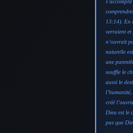
s’accomplit 
comprendrez
13:14). En d
verraient et
n’ouvrait pa
naturelle ex
une parenthè
souffle le c
aussi le des
l’humanité, 
créé l’ouvri
Dieu est le
pas que Die