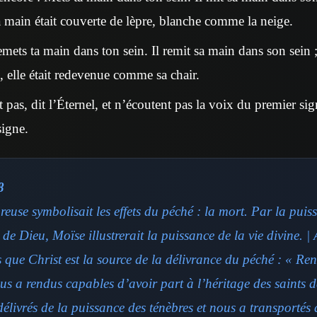
 sa main était couverte de lèpre, blanche comme la neige.
emets ta main dans ton sein. Il remit sa main dans son sein ; 
i, elle était redevenue comme sa chair.
t pas, dit l’Éternel, et n’écoutent pas la voix du premier sign
signe.
8
euse symbolisait les effets du péché : la mort. Par la puis
 de Dieu, Moïse illustrerait la puissance de la vie divine. 
 que Christ est la source de la délivrance du péché : « Re
us a rendus capables d’avoir part à l’héritage des saints d
délivrés de la puissance des ténèbres et nous a transportés