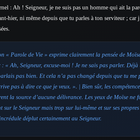
rnel : Ah ! Seigneur, je ne suis pas un homme qui ait la parol
ant-hier, ni même depuis que tu parles à ton serviteur ; car j
ées.
on « Parole de Vie » exprime clairement la pensée de Moïse
: « Ah, Seigneur, excuse-moi ! Je ne sais pas parler. Déjà
 parlais pas bien. Et cela n’a pas changé depuis que tu me
ive pas à dire ce que je veux. ». | Bien sûr, les compétence
rent la source d’aucune délivrance. Les yeux de Moïse ne f
 sur le Seigneur mais trop sur lui-même et sur ses propres 
 incrédule déplut certainement au Seigneur.