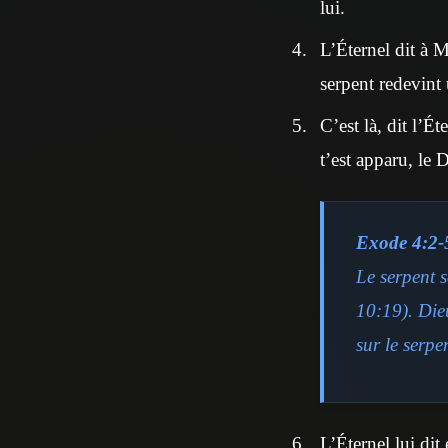
lui.
L’Éternel dit à Mo
serpent redevint
C’est là, dit l’Ét
t’est apparu, le
Exode 4:2-
Le serpent 
10:19). Die
sur le serpe
L’Éternel lui dit