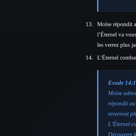
Moïse répondit au
l’Éternel va vou
les verrez plus j
L’Éternel combatt
Exode 14:1
Moïse adres
répondit au 
reverront pl
L’Éternel c
Découvrez le