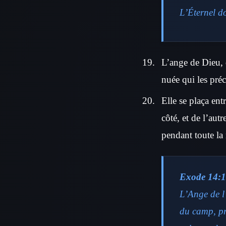
L’Éternel do
L’ange de Dieu, q
nuée qui les précé
Elle se plaça ent
côté, et de l’aut
pendant toute la 
Exode 14:1
L’Ange de l’
du camp, pr