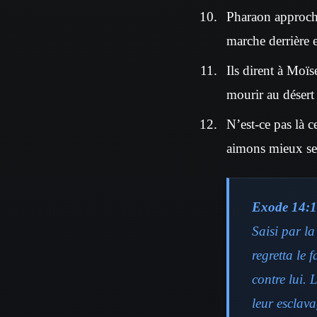
Pharaon approchai
marche derrière e
Ils dirent à Moïs
mourir au désert 
N’est-ce pas là c
aimons mieux ser
Exode 14:1
Saisi par la
regretta le 
contre lui. 
leur esclava