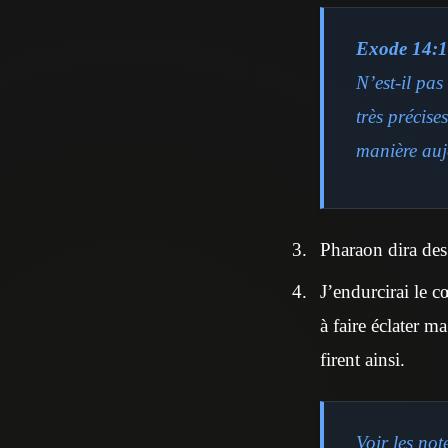
Exode 14:1
N’est-il pa
très précise
manière auj
Pharaon dira des 
J’endurcirai le c
à faire éclater ma
firent ainsi.
Voir les no