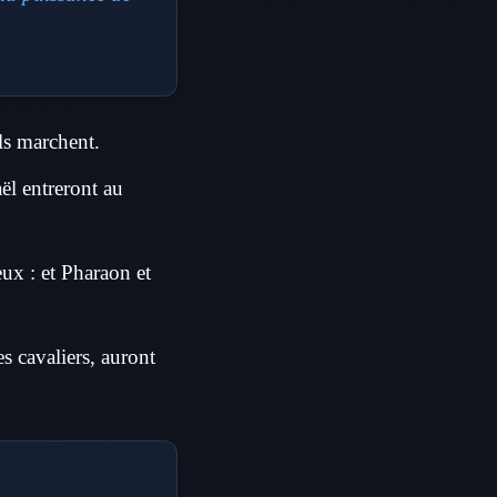
ils marchent.
aël entreront au
eux : et Pharaon et
s cavaliers, auront