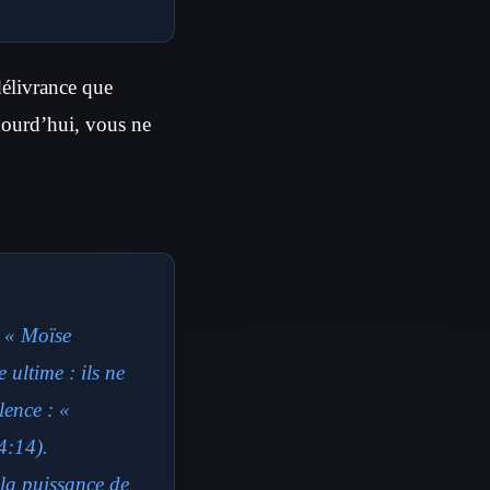
délivrance que
jourd’hui, vous ne
: « Moïse
 ultime : ils ne
lence : «
4:14).
 la puissance de