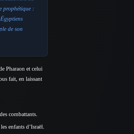
e prophétique :
s Égyptiens
uple de son
de Pharaon et celui
us fait, en laissant
s des combattants.
es enfants d’Israël.