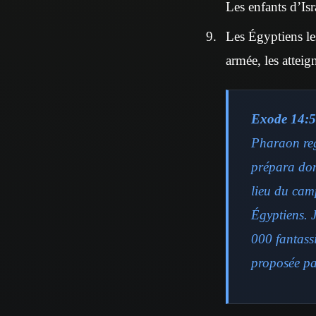
Les enfants d’Isr
Les Égyptiens les
armée, les atteig
Exode 14:5
Pharaon regr
prépara don
lieu du camp
Égyptiens. 
000 fantassi
proposée par