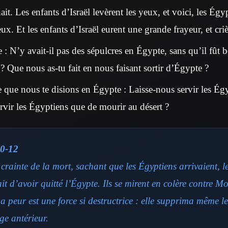
t. Les enfants d’Israël levèrent les yeux, et voici, les Égyp
ux. Et les enfants d’Israël eurent une grande frayeur, et criè
e : N’y avait-il pas des sépulcres en Égypte, sans qu’il fût
? Que nous as-tu fait en nous faisant sortir d’Égypte ?
e que nous te disions en Égypte : Laisse-nous servir les Ég
vir les Égyptiens que de mourir au désert ?
0-12
 crainte de la mort, sachant que les Égyptiens arrivaient, l
fait d’avoir quitté l’Égypte. Ils se mirent en colère contre M
La peur est une force si destructrice : elle supprima même l
ge antérieur.