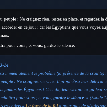
 peuple : Ne craignez rien, restez en place, et regardez la 
s accorder en ce jour ; car les Égyptiens que vous voyez au
amais.
ra pour vous ; et vous, gardez le silence.
3-14
sa immédiatement le problème (la présence de la crainte) 
peuple : Ne craignez rien… ». Il prophétisa leur délivrance
us jamais les Égyptiens ! Ceci dit, leur victoire exiga leur si
ombattra pour vous ; et vous,
gardez le silence
. » (Exode 1
s essentiels «
La force de la foi
» pour plus de détails sur