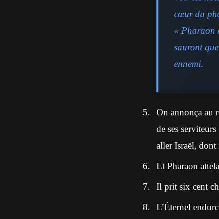
cœur du pha
« Pharaon et
sauront que 
ennemi.
On annonça au ro
de ses serviteurs
aller Israël, don
Et Pharaon attela
Il prit six cent c
L’Éternel endurci