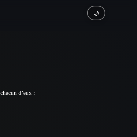
🌙
e chacun d’eux :