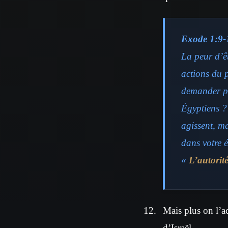
Exode 1:9-
La peur d’ê
actions du 
demander po
Égyptiens ?
agissent, ma
dans votre 
«
L’autorit
Mais plus on l’acc
d’Israël.