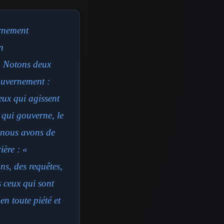
ernement
n
s. Notons deux
ouvernement :
eux qui agissent
 qui gouverne, le
 nous avons de
ière : «
ns, des requêtes,
s ceux qui sont
en toute piété et