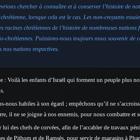
rions chercher à connaître et à conserver l’histoire de not
chrétienne, lorsque cela est le cas. Les non-croyants essai
s racines chrétiennes de l’histoire de nombreuses nations f
éo-chrétiennes. Puissions-nous toujours nous souvenir de c
 nos nations respectives.
le : Voilà les enfants d’Israël qui forment un peuple plus 
s.
s-nous habiles à son égard ; empêchons qu’il ne s’accroisse,
re, il ne se joigne à nos ennemis, pour nous combattre et s
ur lui des chefs de corvées, afin de l’accabler de travaux péni
illes de Pithom et de Ramsès, pour servir de magasins à Pha