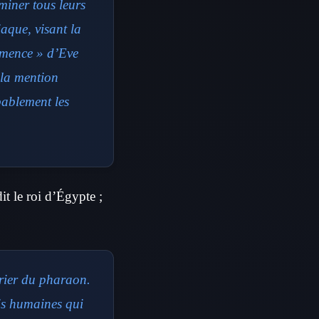
miner tous leurs
aque, visant la
semence » d’Eve
 la mention
bablement les
it le roi d’Égypte ;
trier du pharaon.
is humaines qui