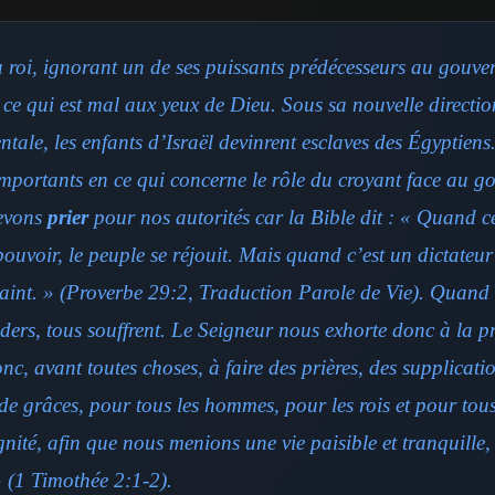
roi, ignorant un de ses puissants prédécesseurs au gouv
t ce qui est mal aux yeux de Dieu. Sous sa nouvelle directio
tale, les enfants d’Israël devinrent esclaves des Égyptien
 importants en ce qui concerne le rôle du croyant face au g
evons
prier
pour nos autorités car la Bible dit : « Quand c
pouvoir, le peuple se réjouit. Mais quand c’est un dictateur
laint. » (Proverbe 29:2, Traduction Parole de Vie). Quand
ers, tous souffrent. Le Seigneur nous exhorte donc à la pr
nc, avant toutes choses, à faire des prières, des supplicatio
de grâces, pour tous les hommes, pour les rois et pour tou
gnité, afin que nous menions une vie paisible et tranquille, 
» (1 Timothée 2:1-2).