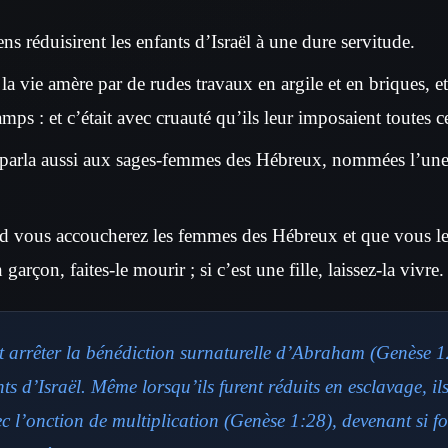
ns réduisirent les enfants d’Israël à une dure servitude.
t la vie amère par de rudes travaux en argile et en briques, et
ps : et c’était avec cruauté qu’ils leur imposaient toutes c
parla aussi aux sages-femmes des Hébreux, nommées l’une 
and vous accoucherez les femmes des Hébreux et que vous les
n garçon, faites-le mourir ; si c’est une fille, laissez-la vivre.
t arrêter la bénédiction surnaturelle d’Abraham (Genèse 1
nts d’Israël. Même lorsqu’ils furent réduits en esclavage, il
 l’onction de multiplication (Genèse 1:28), devenant si fo