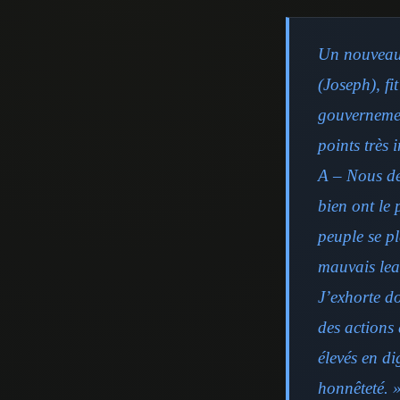
Un nouveau 
(Joseph), fi
gouvernemen
points très
A – Nous d
bien ont le 
peuple se p
mauvais lead
J’exhorte do
des actions 
élevés en di
honnêteté. 