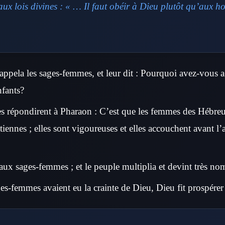
aux lois divines : « … Il faut obéir à Dieu plutôt qu’aux h
appela les sages-femmes, et leur dit : Pourquoi avez-vous ag
nfants?
 répondirent à Pharaon : C’est que les femmes des Hébreu
nnes ; elles sont vigoureuses et elles accouchent avant l’a
 aux sages-femmes ; et le peuple multiplia et devint très n
ges-femmes avaient eu la crainte de Dieu, Dieu fit prospérer