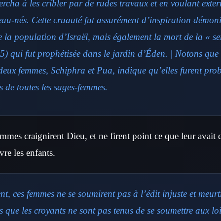
rcha à les cribler par de rudes travaux et en voulant exter
au-nés. Cette cruauté fut assurément d’inspiration démoni
e la population d’Israël, mais également la mort de la « 
5) qui fut prophétisée dans le jardin d’Éden. | Notons que
 deux femmes, Schiphra et Pua, indique qu’elles furent pro
s de toutes les sages-femmes.
mmes craignirent Dieu, et ne firent point ce que leur avait d
ivre les enfants.
t, ces femmes ne se soumirent pas à l’édit injuste et meur
que les croyants ne sont pas tenus de se soumettre aux lo