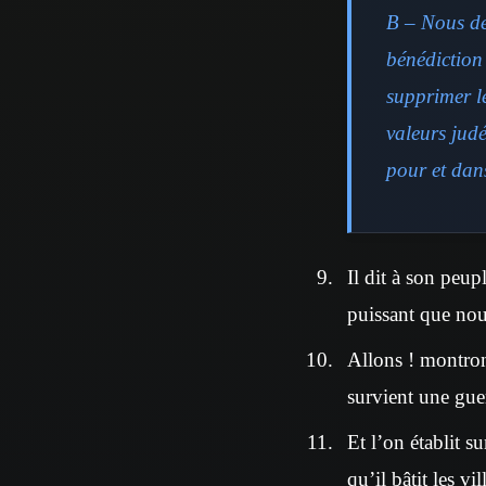
B – Nous dev
bénédiction 
supprimer le
valeurs jud
pour et dans
Il dit à son peup
puissant que nou
Allons ! montron
survient une guer
Et l’on établit s
qu’il bâtit les v