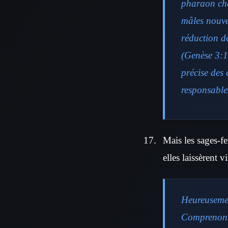
pharaon che
mâles nouve
réduction d
(Genèse 3:1
précise des
responsable
Mais les sages-fe
elles laissèrent v
Heureusemen
Comprenons 