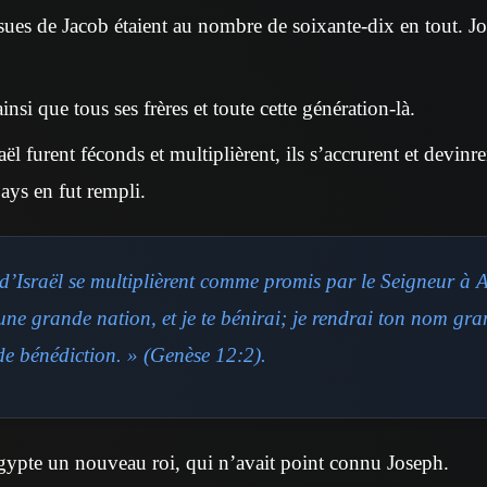
sues de Jacob étaient au nombre de soixante-dix en tout. Jos
nsi que tous ses frères et toute cette génération-là.
aël furent féconds et multiplièrent, ils s’accrurent et devinr
pays en fut rempli.
 d’Israël se multiplièrent comme promis par le Seigneur à
 une grande nation, et je te bénirai; je rendrai ton nom gran
de bénédiction. » (Genèse 12:2).
’Égypte un nouveau roi, qui n’avait point connu Joseph.