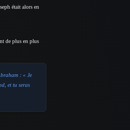
eph était alors en
ent de plus en plus
 Abraham : « Je
d, et tu seras