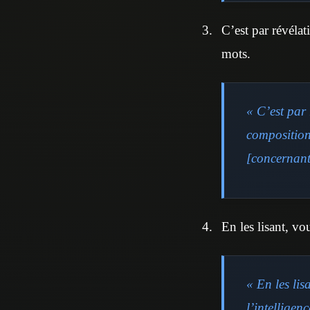
C’est par révélat
mots.
« C’est par
composition 
[concernant 
En les lisant, vo
« En les lis
l’intellige