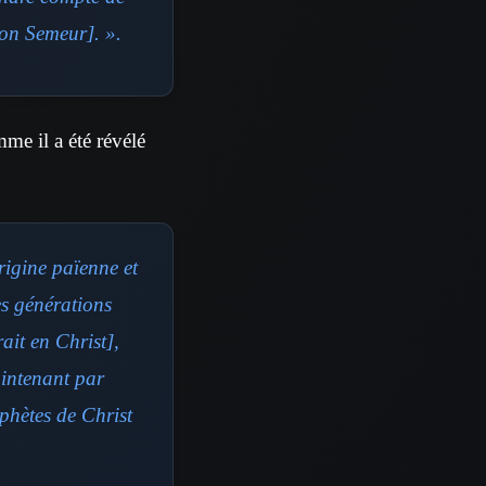
ion Semeur]. ».
me il a été révélé
rigine païenne et
es générations
ait en Christ],
aintenant par
ophètes de Christ