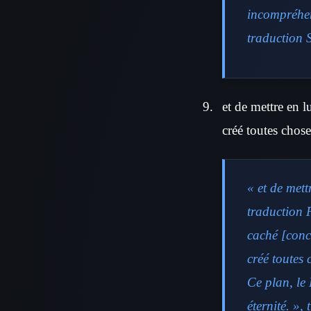
incompréhen
traduction S
et de mettre en 
créé toutes chose
« et de mett
traduction P
caché [conc
créé toutes
Ce plan, le 
éternité. »,