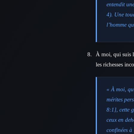
entendit une
4). Une tou
l’homme qui
À moi, qui suis l
les richesses in
« À moi, qui
mérites pers
8:1], cette 
ceux en deho
confinées à