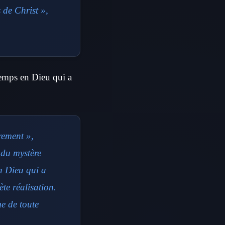
 de Christ »,
temps en Dieu qui a
rement »,
 du mystère
n Dieu qui a
te réalisation.
me de toute