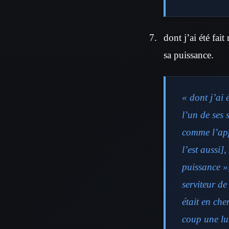
dont j’ai été fai
sa puissance.
« dont j’ai 
l’un de ses 
comme l’appe
l’est aussi]
puissance »
serviteur d
était en che
coup une lum