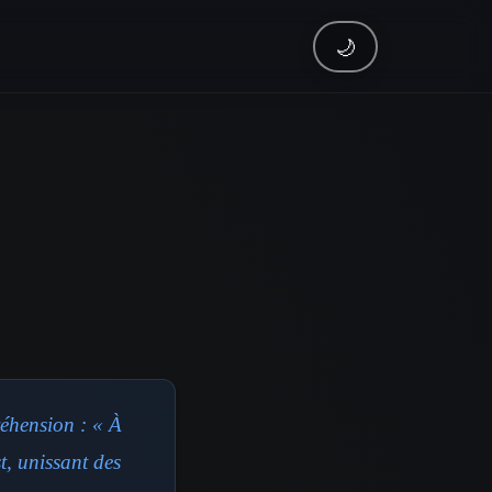
🌙
réhension : « À
t, unissant des