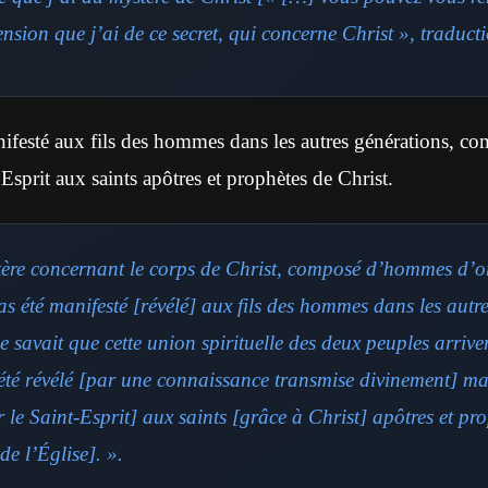
nsion que j’ai de ce secret, qui concerne Christ », traduct
nifesté aux fils des hommes dans les autres générations, com
Esprit aux saints apôtres et prophètes de Christ.
stère concernant le corps de Christ, composé d’hommes d’o
as été manifesté [révélé] aux fils des hommes dans les autr
 savait que cette union spirituelle des deux peuples arriver
été révélé [par une connaissance transmise divinement] m
r le Saint-Esprit] aux saints [grâce à Christ] apôtres et pr
de l’Église]. ».