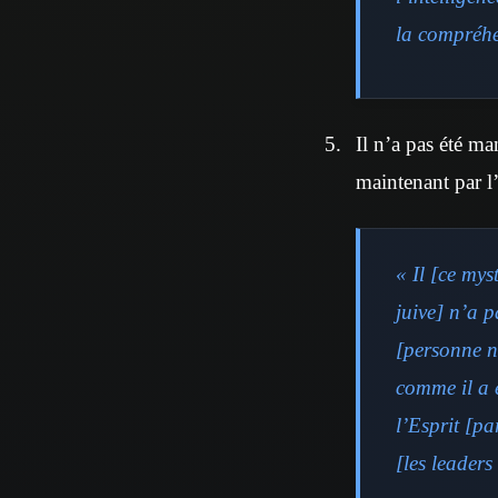
la compréhe
Il n’a pas été ma
maintenant par l’
« Il [ce my
juive] n’a p
[personne ne
comme il a 
l’Esprit [pa
[les leaders 