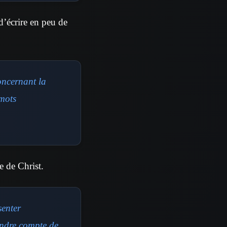
d’écrire en peu de
oncernant la
 mots
e de Christ.
senter
endre compte de