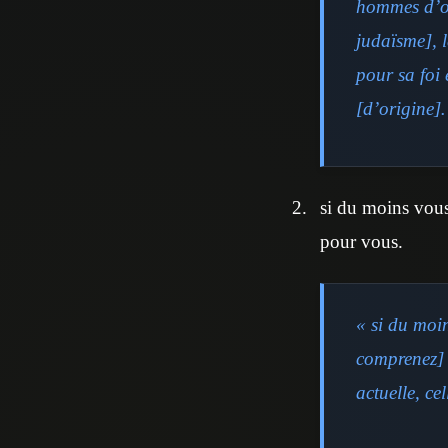
hommes d’or
judaïsme], l
pour sa foi 
[d’origine]
si du moins vous
pour vous.
« si du moin
comprenez] q
actuelle, ce