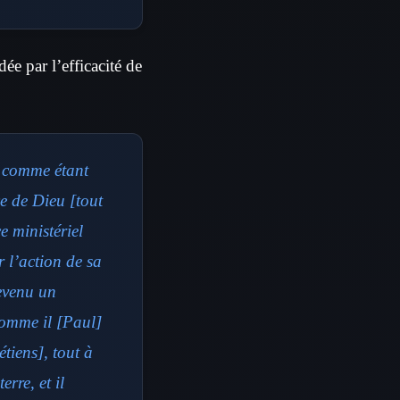
dée par l’efficacité de
eu comme étant
ce de Dieu [tout
e ministériel
r l’action de sa
devenu un
Comme il [Paul]
tiens], tout à
rre, et il