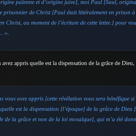
igine païenne et d’origine juive], moi Paul [Saul, origina
e prisonnier de Christ [Paul était littéralement en prison 
en Christ, au moment de l’écriture de cette lettre.] pour vo
… ».
 avez appris quelle est la dispensation de la grâce de Dieu
s vous avez appris [cette révélation vous sera bénéfique si
uelle est la dispensation [l’époque] de la grâce de Dieu [l
lle de la grâce et non de la loi mosaïque], qui m’a été don