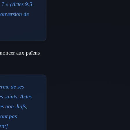
 ? » (Actes 9:3-
conversion de
annoncer aux païens
terme de ses
s saints, Actes
es non-Juifs,
sont pas
ent]