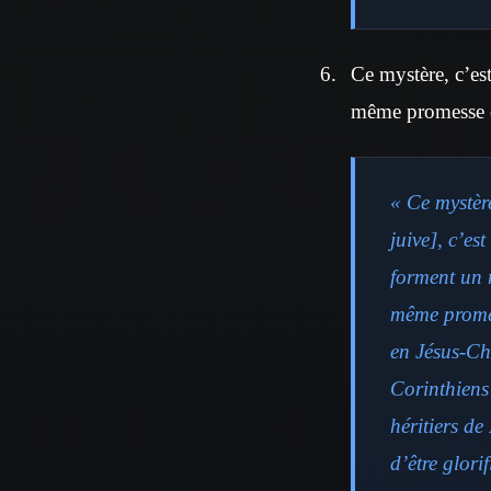
Ce mystère, c’est
même promesse en
« Ce mystèr
juive], c’es
forment un 
même promess
en Jésus-Ch
Corinthiens
héritiers de
d’être glori