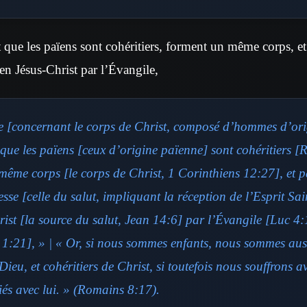
 que les païens sont cohéritiers, forment un même corps, et 
 Jésus-Christ par l’Évangile,
e [concernant le corps de Christ, composé d’hommes d’ori
t que les païens [ceux d’origine païenne] sont cohéritiers 
même corps [le corps de Christ, 1 Corinthiens 12:27], et pa
e [celle du salut, impliquant la réception de l’Esprit Sai
rist [la source du salut, Jean 14:6] par l’Évangile [Luc 4
 1:21], » | « Or, si nous sommes enfants, nous sommes aussi
 Dieu, et cohéritiers de Christ, si toutefois nous souffrons av
fiés avec lui. » (Romains 8:17).