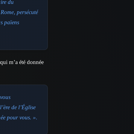
ire du
à Rome, persécuté
us païens
, qui m’a été donnée
 vous
’ère de l’Église
née pour vous. ».