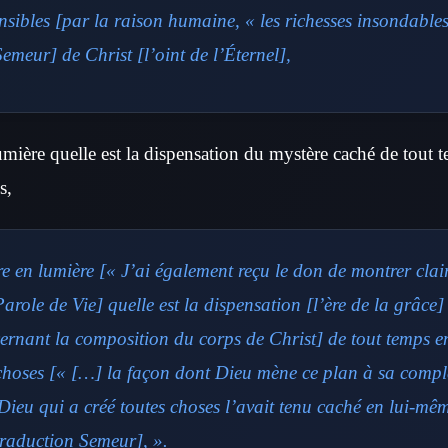
sibles [par la raison humaine, « les richesses insondables
emeur] de Christ [l’oint de l’Éternel],
lumière quelle est la dispensation du mystère caché de tout 
s,
re en lumière [« J’ai également reçu le don de montrer clai
arole de Vie] quelle est la dispensation [l’ère de la grâce]
ernant la composition du corps de Christ] de tout temps e
 choses [« […] la façon dont Dieu mène ce plan à sa complè
Dieu qui a créé toutes choses l’avait tenu caché en lui-mê
 traduction Semeur], ».