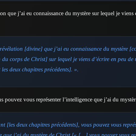
ion que j’ai eu connaissance du mystère sur lequel je viens 
 révélation [divine] que j’ai eu connaissance du mystère [c
du corps de Christ] sur lequel je viens d’écrire en peu de
les deux chapitres précédents]. ».
us pouvez vous représenter l’intelligence que j’ai du mystèr
ant [les deux chapitres précédents], vous pouvez vous repré
nce que j’ai du mystère de Christ [« […] vous pouvez vous r