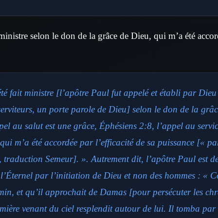
t ministre selon le don de la grâce de Dieu, qui m’a été accor
été fait ministre [l’apôtre Paul fut appelé et établi par Di
serviteurs, un porte parole de Dieu] selon le don de la grâ
l au salut est une grâce, Éphésiens 2:8, l’appel au servic
, qui m’a été accordée par l’efficacité de sa puissance [« pa
, traduction Semeur]. ». Autrement dit, l’apôtre Paul est 
e l’Éternel par l’initiation de Dieu et non des hommes : « 
min, et qu’il approchait de Damas [pour persécuter les chré
ière venant du ciel resplendit autour de lui. Il tomba par te