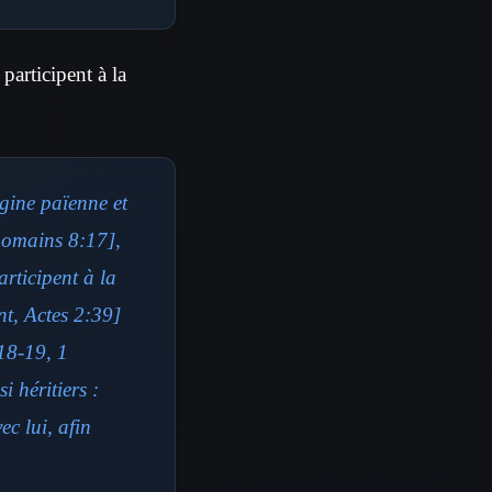
participent à la
gine païenne et
[Romains 8:17],
rticipent à la
nt, Actes 2:39]
:18-19, 1
 héritiers :
ec lui, afin