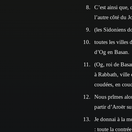
C’est ainsi que,
l’autre côté du 
(les Sidoniens d
toutes les villes
d’Og en Basan.
(Og, roi de Basan,
à Rabbath, ville
coudées, en cou
Nous prîmes alor
partir d’Aroër su
Je donnai à la m
: toute la contr