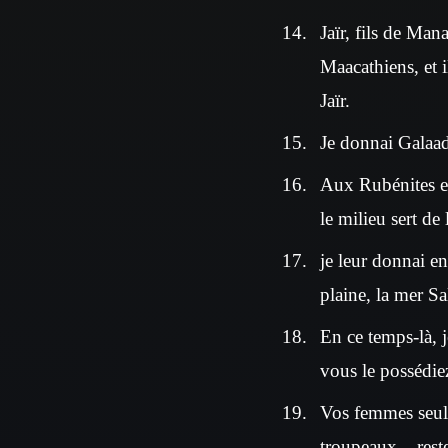
Jaïr, fils de Man
Maacathiens, et 
Jaïr.
Je donnai Galaad
Aux Rubénites et
le milieu sert de
je leur donnai en
plaine, la mer Sa
En ce temps-là, 
vous le possédie
Vos femmes seule
troupeaux – reste