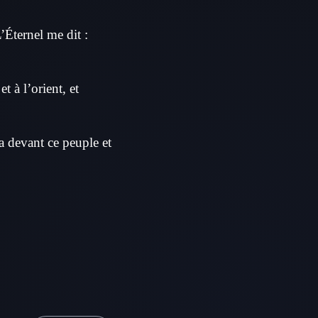
L’Éternel me dit :
 à l’orient, et
ra devant ce peuple et