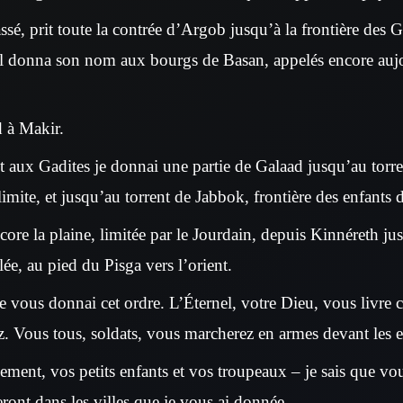
assé, prit toute la contrée d’Argob jusqu’à la frontière des 
il donna son nom aux bourgs de Basan, appelés encore auj
 à Makir.
 aux Gadites je donnai une partie de Galaad jusqu’au torr
 limite, et jusqu’au torrent de Jabbok, frontière des enfant
core la plaine, limitée par le Jourdain, depuis Kinnéreth ju
lée, au pied du Pisga vers l’orient.
je vous donnai cet ordre. L’Éternel, votre Dieu, vous livre 
z. Vous tous, soldats, vous marcherez en armes devant les en
ment, vos petits enfants et vos troupeaux – je sais que v
ront dans les villes que je vous ai donnée,