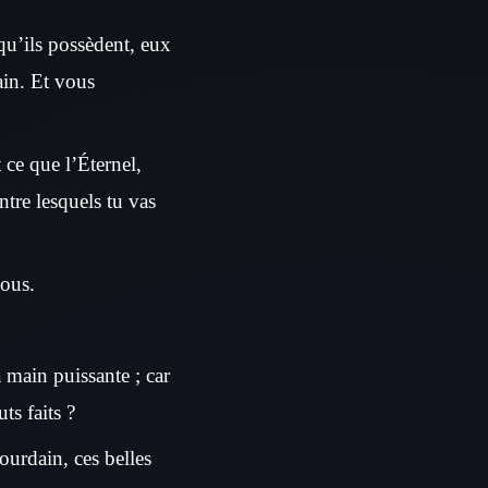
qu’ils possèdent, eux
ain. Et vous
 ce que l’Éternel,
ntre lesquels tu vas
vous.
 main puissante ; car
uts faits ?
Jourdain, ces belles