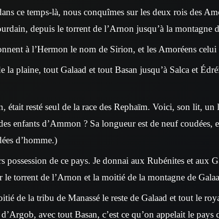
 dans ce temps-là, nous conquîmes sur les deux rois des Am
Jourdain, depuis le torrent de l’Arnon jusqu’à la montagne
onnent à l’Hermon le nom de Sirion, et les Amoréens celui 
 de la plaine, tout Galaad et tout Basan jusqu’à Salca et Édr
 était resté seul de la race des Rephaïm. Voici, son lit, un li
 des enfants d’Ammon ? Sa longueur est de neuf coudées, et
dées d’homme.)
s possession de ce pays. Je donnai aux Rubénites et aux Gadi
r le torrent de l’Arnon et la moitié de la montagne de Galaa
oitié de la tribu de Manassé le reste de Galaad et tout le 
ée d’Argob, avec tout Basan, c’est ce qu’on appelait le pays