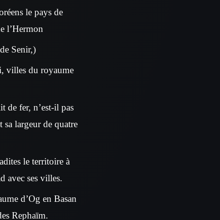
oréens le pays de
 de l’Hermon
de Senir,)
éi, villes du royaume
t de fer, n’est-il pas
 sa largeur de quatre
tes le territoire à
d avec ses villes.
royaume d’Og en Basan
 des Rephaïm.