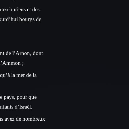
Gueschuriens et des
ourd’hui bourgs de
ent de l’Arnon, dont
s d’Ammon ;
squ’à la mer de la
ce pays, pour que
fants d’Israël.
ous avez de nombreux