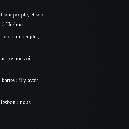
out son peuple, et son
it à Hesbon.
c tout son peuple ;
n notre pouvoir :
barres ; il y avait
 Hesbon ; nous