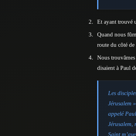
Et ayant trouvé u
Quand nous fûmes
route du côté de
Nous trouvâmes le
disaient à Paul 
Les disciple
Jérusalem ».
appelé Paul 
Jérusalem, n
Saint m’aver