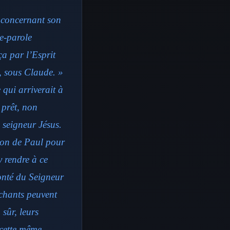
l concernant son
e-parole
a par l’Esprit
t, sous Claude. »
 qui arriverait à
 prêt, non
 seigneur Jésus.
ion de Paul pour
y rendre à ce
lonté du Seigneur
échants peuvent
sûr, leurs
 cette même