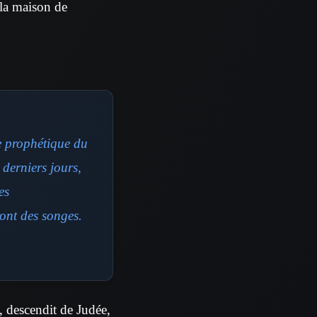
 la maison de
le prophétique du
 derniers jours,
es
ront des songes.
 descendit de Judée,