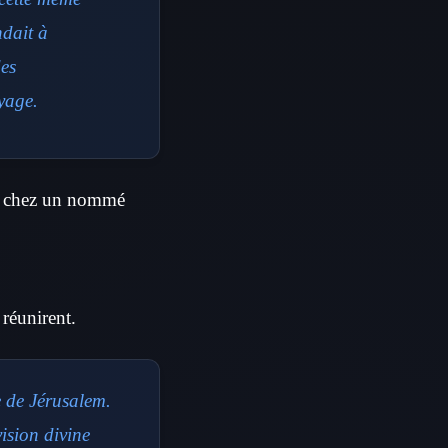
ndait à
des
yage.
nt chez un nommé
 réunirent.
se de Jérusalem.
ision divine