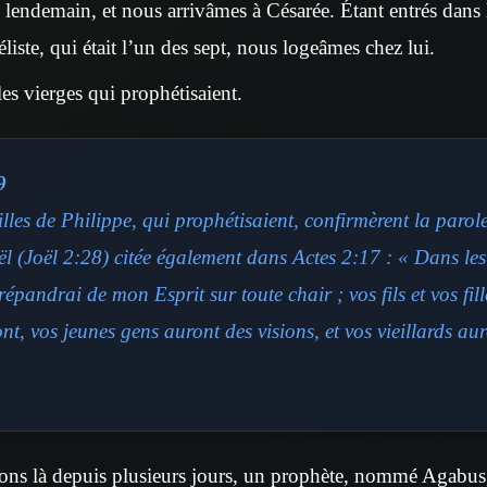
 lendemain, et nous arrivâmes à Césarée. Étant entrés dans
liste, qui était l’un des sept, nous logeâmes chez lui.
lles vierges qui prophétisaient.
9
illes de Philippe, qui prophétisaient, confirmèrent la paro
l (Joël 2:28) citée également dans Actes 2:17 : « Dans les
 répandrai de mon Esprit sur toute chair ; vos fils et vos fill
nt, vos jeunes gens auront des visions, et vos vieillards au
ns là depuis plusieurs jours, un prophète, nommé Agabus,