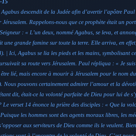
0-15
 Agabus descendit de la Judée afin d’avertir l’apôtre Pau
 Jérusalem. Rappelons-nous que ce prophète était un port
 Seigneur : « L’un deux, nommé Agabus, se leva, et annonç
it une grande famine sur toute la terre. Elle arriva, en effe
). | Ici, Agabus se lia les pieds et les mains, symbolisant ce
ursuivait sa route vers Jérusalem. Paul répliqua : « Je suis
 être lié, mais encore à mourir à Jérusalem pour le nom du
3). Nous pouvons certainement admirer l’amour et la dévot
étant dit, était-ce la volonté parfaite de Dieu pour lui de s’
 Le verset 14 énonce la prière des disciples : « Que la vo
». Puisque les hommes sont des agents moraux libres, les m
s’opposer aux serviteurs de Dieu comme ils le veulent. Bien 
ctions vont à l’encontre de la volonté de Dieu. C’est pour