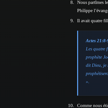
Nous partîmes le
Philippe l’évangé
Il avait quatre fi
Actes 21:8-
Les quatre f
prophète Joë
dit Dieu, je
prophétisero
».
Comme nous étio