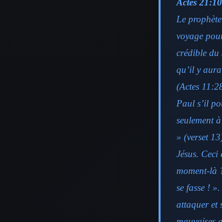
Actes 21:1
Le prophète
voyage pour
crédible du
qu’il y aura
(Actes 11:28
Paul s’il po
seulement à
» (verset 1
Jésus. Ceci 
moment-là ?
se fasse ! 
attaquer et 
mauvaises a