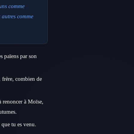
s uns comme
es autres comme
es païens par son
s, frère, combien de
 à renoncer à Moïse,
outumes.
 que tu es venu.