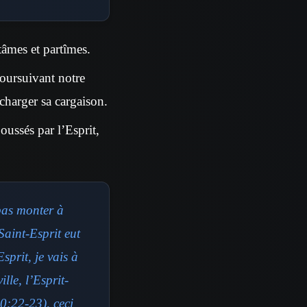
tâmes et partîmes.
oursuivant notre
charger sa cargaison.
oussés par l’Esprit,
 pas monter à
Saint-Esprit eut
sprit, je vais à
lle, l’Esprit-
20:22-23), ceci