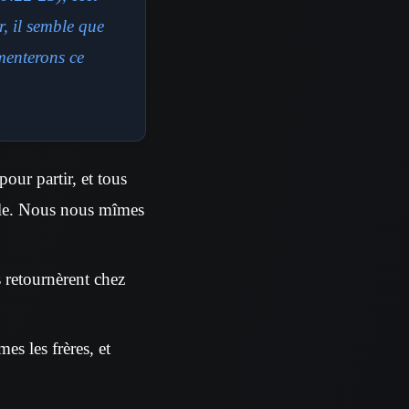
r, il semble que
menterons ce
ur partir, et tous
ille. Nous nous mîmes
s retournèrent chez
s les frères, et