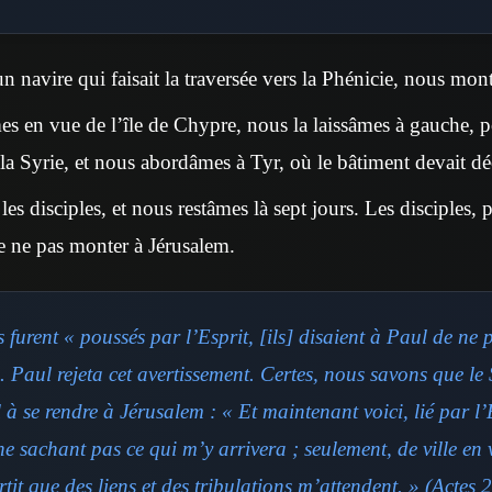
n navire qui faisait la traversée vers la Phénicie, nous mon
 en vue de l’île de Chypre, nous la laissâmes à gauche, p
 la Syrie, et nous abordâmes à Tyr, où le bâtiment devait dé
s disciples, et nous restâmes là sept jours. Les disciples, p
de ne pas monter à Jérusalem.
s furent « poussés par l’Esprit, [ils] disaient à Paul de ne
 Paul rejeta cet avertissement. Certes, nous savons que le 
à se rendre à Jérusalem : « Et maintenant voici, lié par l’E
e sachant pas ce qui m’y arrivera ; seulement, de ville en vi
tit que des liens et des tribulations m’attendent. » (Actes 