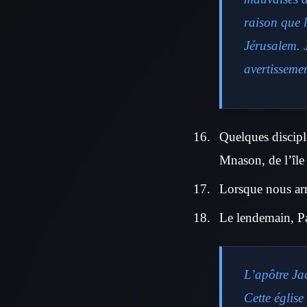
raison que l
Jérusalem. 
avertisseme
Quelques discipl
Mnason, de l’île
Lorsque nous arr
Le lendemain, Pau
L’apôtre Jac
Cette église