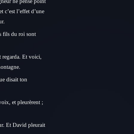
igneur ne pense point
t c’est l’effet d’une
r.
fils du roi sont
 regarda. Et voici,
 montagne.
ue disait ton
voix, et pleurèrent ;
ur. Et David pleurait