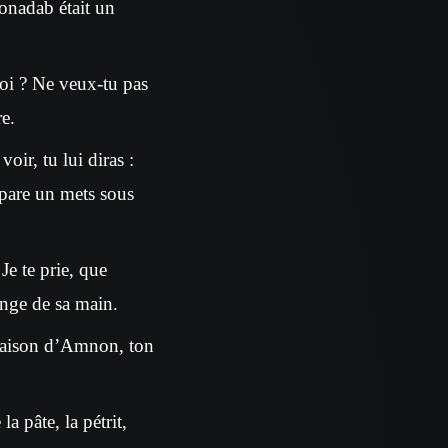
onadab était un
 roi ? Ne veux-tu pas
e.
oir, tu lui diras :
pare un mets sous
Je te prie, que
ange de sa main.
 maison d’Amnon, ton
a pâte, la pétrit,