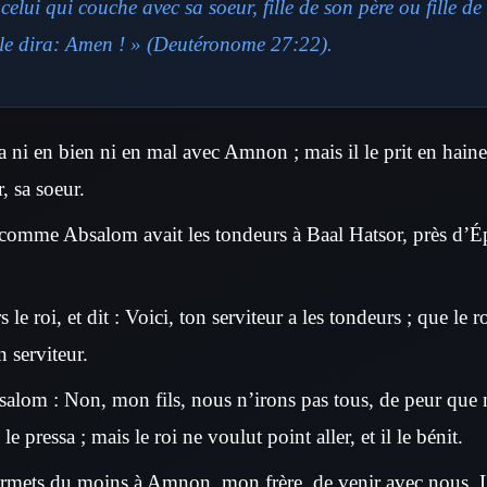
celui qui couche avec sa soeur, fille de son père ou fille de
ple dira: Amen ! » (Deutéronome 27:22).
 ni en bien ni en mal avec Amnon ; mais il le prit en haine,
 sa soeur.
comme Absalom avait les tondeurs à Baal Hatsor, près d’Éph
le roi, et dit : Voici, ton serviteur a les tondeurs ; que le ro
 serviteur.
Absalom : Non, mon fils, nous n’irons pas tous, de peur que
 pressa ; mais le roi ne voulut point aller, et il le bénit.
rmets du moins à Amnon, mon frère, de venir avec nous. Le