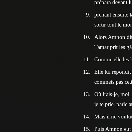
prépara devant lui
prenant ensuite l
sortir tout le mo
Alors Amnon dit 
Tamar prit les gâ
Comme elle les lu
Elle lui répondit
commets pas cett
Où irais-je, moi,
je te prie, parle 
Mais il ne voulut
Puis Amnon eut po