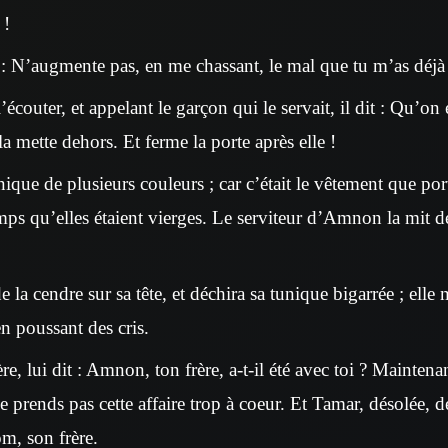
 !
 : N’augmente pas, en me chassant, le mal que tu m’as déjà 
l’écouter, et appelant le garçon qui le servait, il dit : Qu’on
 mette dehors. Et ferme la porte après elle !
nique de plusieurs couleurs ; car c’était le vêtement que port
mps qu’elles étaient vierges. Le serviteur d’Amnon la mit de
 la cendre sur sa tête, et déchira sa tunique bigarrée ; elle 
 en poussant des cris.
e, lui dit : Amnon, ton frère, a-t-il été avec toi ? Maintenan
 ne prends pas cette affaire trop à coeur. Et Tamar, désolée,
m, son frère.