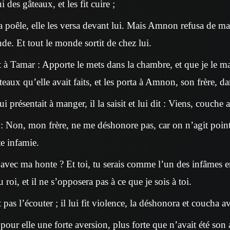
 des gâteaux, et les fit cuire ;
a poêle, elle les versa devant lui. Mais Amnon refusa de mang
nde. Et tout le monde sortit de chez lui.
à Tamar : Apporte le mets dans la chambre, et que je le m
teaux qu’elle avait faits, et les porta à Amnon, son frère, d
i présentait à manger, il la saisit et lui dit : Viens, couche
 : Non, mon frère, ne me déshonore pas, car on n’agit point 
e infamie.
 avec ma honte ? Et toi, tu serais comme l’un des infâmes e
au roi, et il ne s’opposera pas à ce que je sois à toi.
 pas l’écouter ; il lui fit violence, la déshonora et coucha av
ur elle une forte aversion, plus forte que n’avait été son am