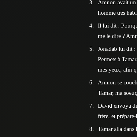
Amnon avait un a
homme très habi
Il lui dit : Pour
me le dire ? Amn
Jonadab lui dit : 
Permets à Tamar,
mes yeux, afin qu
Amnon se coucha, 
Tamar, ma soeur,
David envoya dir
frère, et prépare
Tamar alla dans l