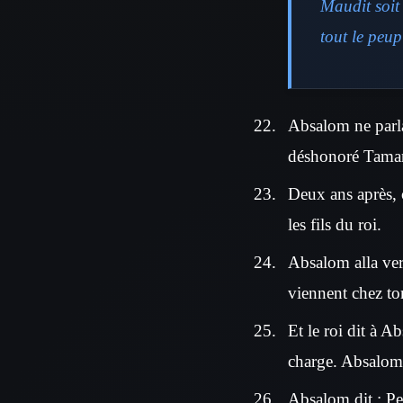
Maudit soit 
tout le peu
Absalom ne parla
déshonoré Tamar,
Deux ans après, 
les fils du roi.
Absalom alla vers 
viennent chez ton
Et le roi dit à 
charge. Absalom le
Absalom dit : Pe