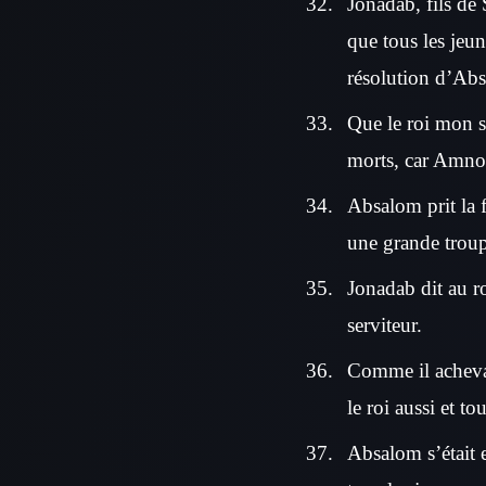
Jonadab, fils de 
que tous les jeun
résolution d’Abs
Que le roi mon s
morts, car Amnon
Absalom prit la f
une grande troupe
Jonadab dit au ro
serviteur.
Comme il achevait 
le roi aussi et t
Absalom s’était e