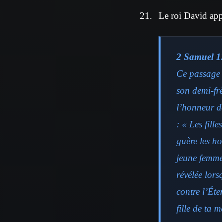
Le roi David appri
2 Samuel 1
Ce passage r
son demi-fr
l’honneur d
: « Les fill
guère les h
jeune femme
révélée lors
contre l’Éte
fille de ta 