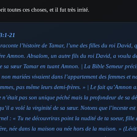
t toutes ces choses, et il fut très irrité.
3:1-21
aconte l’histoire de Tamar, l’une des filles du roi David, q
ère Amnon. Absalom, un autre fils du roi David, a voulu d
e sa sœur Tamar en tuant Amnon. | La Bible Semeur préci
es non mariées vivaient dans l’appartement des femmes et n
ommes, pas même leurs demi-frères. » | Le fait qu’Amnon ai
 n’était pas son unique péché mais la profondeur de sa dé
qu’il a volé la virginité de sa sœur. Notons que l’inceste es
rnel : « Tu ne découvriras point la nudité de ta soeur, fille
mère, née dans la maison ou née hors de la maison. » (Lévit