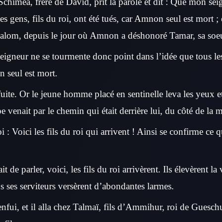
Schimea, frère de David, prit la parole et dit : Que mon se
es gens, fils du roi, ont été tués, car Amnon seul est mort ; e
alom, depuis le jour où Amnon a déshonoré Tamar, sa soeu
eigneur ne se tourmente donc point dans l’idée que tous les 
 seul est mort.
uite. Or le jeune homme placé en sentinelle leva les yeux et
 venait par le chemin qui était derrière lui, du côté de la
i : Voici les fils du roi qui arrivent ! Ainsi se confirme ce q
de parler, voici, les fils du roi arrivèrent. Ils élevèrent la 
ous ses serviteurs versèrent d’abondantes larmes.
nfui, et il alla chez Talmaï, fils d’Ammihur, roi de Guesch