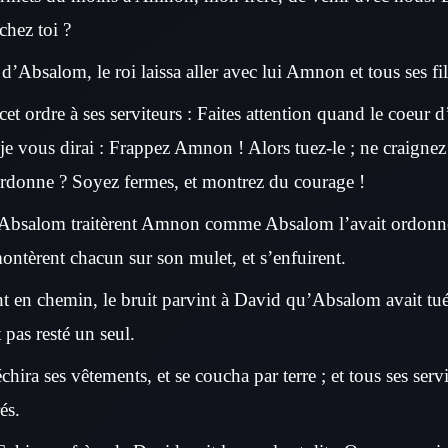
chez toi ?
 d’Absalom, le roi laissa aller avec lui Amnon et tous ses fil
t ordre à ses serviteurs : Faites attention quand le coeur
 je vous dirai : Frappez Amnon ! Alors tuez-le ; ne craignez
rdonne ? Soyez fermes, et montrez du courage !
’Absalom traitèrent Amnon comme Absalom l’avait ordonné. 
montèrent chacun sur son mulet, et s’enfuirent.
t en chemin, le bruit parvint à David qu’Absalom avait tué t
t pas resté un seul.
chira ses vêtements, et se coucha par terre ; et tous ses servit
és.