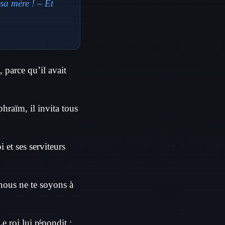
 sa mère ! – Et
 parce qu’il avait
raïm, il invita tous
i et ses serviteurs
 nous ne te soyons à
 roi lui répondit :