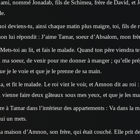
mi, nommé Jonadab, fils de Schimea, frère de David, et J
le.
quoi deviens-tu, ainsi chaque matin plus maigre, toi, fils de
on lui répondit : J’aime Tamar, soeur d’Absalom, mon frèr
Mets-toi au lit, et fais le malade. Quand ton père viendra te v
 ma soeur, de venir pour me donner à manger ; qu’elle pré
e je le voie et que je le prenne de sa main.
et fit le malade. Le roi vint le voir, et Amnon dit au roi : 
 vienne faire deux gâteaux sous mes yeux, et que je les m
e à Tamar dans l’intérieur des appartements : Va dans la
-lui un mets.
a maison d’Amnon, son frère, qui était couché. Elle prit de l