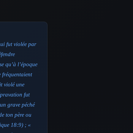
ui fut violée par
éfendre
se qu’à l’époque
e fréquentaient
t violé une
pravation fut
t un grave péché
 de ton père ou
ique 18:9) ; «