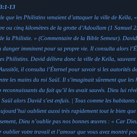
3:1-13
èle que les Philistins venaient d’attaquer la ville de Keïla, «
re ou cinq kilomètres de la grotte d’Adoullam (1 Samuel 2
 de la Philistie. » (Commentaire de la Bible Semeur). David
 danger imminent pour sa propre vie. Il consulta alors l’Ét
es Philistins. David délivra donc la ville de Keïla, sauvan
Aussitôt, il consulta l’Éternel pour savoir si les autorités d
entre les mains du roi Saül. Il s’imaginait sûrement que les
p reconnaissants du fait qu’il les avait sauvés. Dieu lui révé
à Saül alors David s’est enfuis. | Tous comme les habitants 
jourd’hui oublient aussi très rapidement tout le bien que 
usement, Dieu n’oublie pas nos bonnes œuvres : « Car Dieu
ur oublier votre travail et l’amour que vous avez montré p