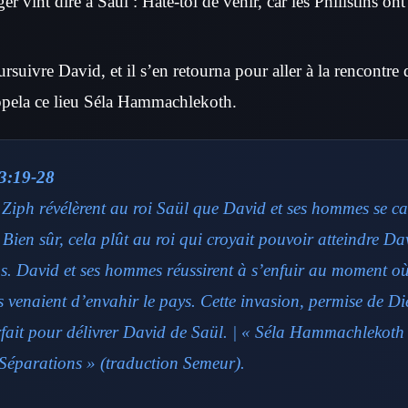
r vint dire à Saül : Hâte-toi de venir, car les Philistins ont
rsuivre David, et il s’en retourna pour aller à la rencontre d
ppela ce lieu Séla Hammachlekoth.
3:19-28
 Ziph révélèrent au roi Saül que David et ses hommes se c
 Bien sûr, cela plût au roi qui croyait pouvoir atteindre Da
cas. David et ses hommes réussirent à s’enfuir au moment o
ns venaient d’envahir le pays. Cette invasion, permise de Di
ait pour délivrer David de Saül. | « Séla Hammachlekoth »
Séparations » (traduction Semeur).