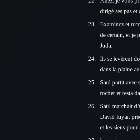
Allez, je vous pr
dirigé ses pas et 
Examinez et reco
de certain, et je 
Juda.
Ils se levèrent d
dans la plaine au
Saül partit avec 
rocher et resta 
Saül marchait d’
David fuyait pré
et les siens pour