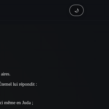
🌙
 aires.
Éternel lui répondit :
ici même en Juda ;