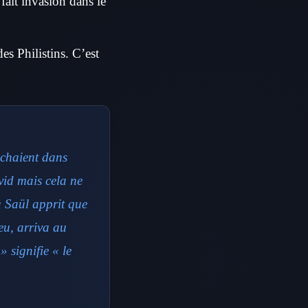
 fait invasion dans le
es Philistins. C’est
achaient dans
vid mais cela ne
ù Saül apprit que
eu, arriva au
 signifie « le