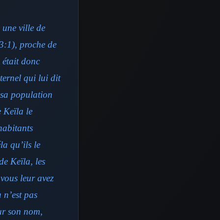
 une ville de
3:1), proche de
 était donc
ernel qui lui dit
t sa population
e Keïla le
 habitants
la qu’ils le
de Keïla, les
vous leur avez
 n’est pas
our son nom,