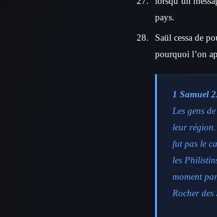
lorsqu’un message
pays.
Saül cessa de pou
pourquoi l’on a
1 Samuel 2
Les gens de
leur région.
fut pas le 
les Philisti
moment parf
Rocher des 