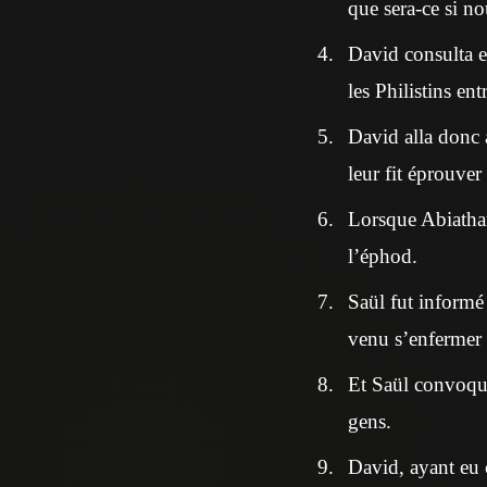
que sera-ce si no
David consulta en
les Philistins ent
David alla donc av
leur fit éprouver
Lorsque Abiathar
l’éphod.
Saül fut informé 
venu s’enfermer d
Et Saül convoqua 
gens.
David, ayant eu 