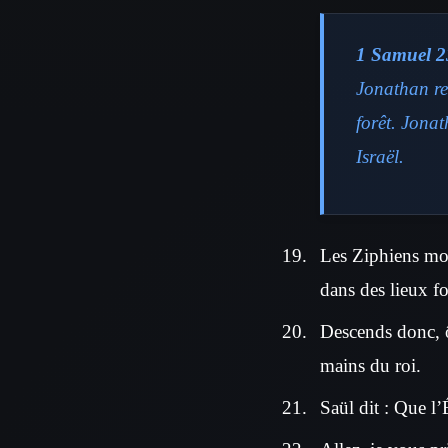
1 Samuel 2
Jonathan ren
forêt. Jonat
Israël.
Les Ziphiens mon
dans des lieux fo
Descends donc, ô 
mains du roi.
Saül dit : Que l