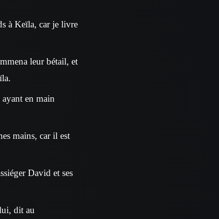
 à Keïla, car je livre
 emmena leur bétail, et
la.
t ayant en main
mes mains, car il est
ssiéger David et ses
ui, dit au