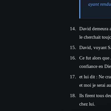
ayant rendu 
David demeura au 
le cherchait touj
David, voyant Saü
Ce fut alors que J
confiance en Die
et lui dit : Ne c
et moi je serai a
Ils firent tous de
chez lui.