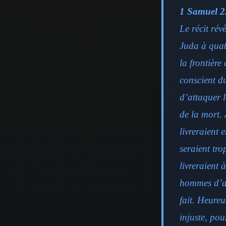
1 Samuel 2
Le récit rév
Juda à quat
la frontière
conscient du
d’attaquer l
de la mort. 
livreraient 
seraient tro
livreraient 
hommes d’au
fait. Heure
injuste, po