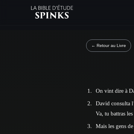
← Retour au Livre
On vint dire à Dav
David consulta l’É
Va, tu battras les
Mais les gens de