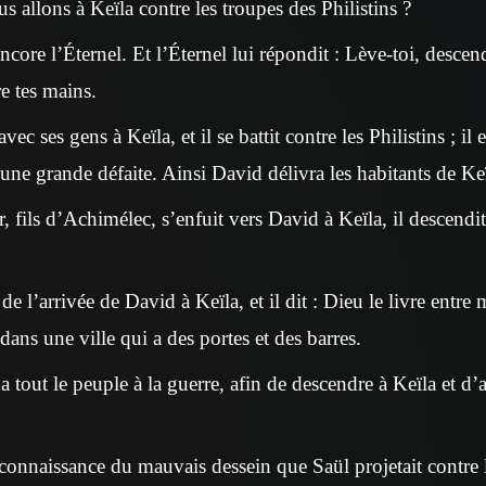
us allons à Keïla contre les troupes des Philistins ?
core l’Éternel. Et l’Éternel lui répondit : Lève-toi, descends
re tes mains.
ec ses gens à Keïla, et il se battit contre les Philistins ; il
 une grande défaite. Ainsi David délivra les habitants de Keï
, fils d’Achimélec, s’enfuit vers David à Keïla, il descendi
de l’arrivée de David à Keïla, et il dit : Dieu le livre entre 
ans une ville qui a des portes et des barres.
tout le peuple à la guerre, afin de descendre à Keïla et d’a
connaissance du mauvais dessein que Saül projetait contre l