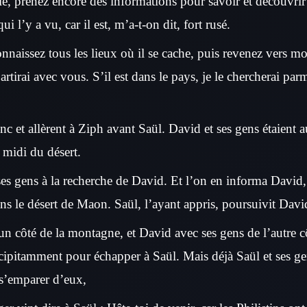
ie, prenez encore des informations pour savoir et découvrir 
qui l’y a vu, car il est, m’a-t-on dit, fort rusé.
nnaissez tous les lieux où il se cache, puis revenez vers m
partirai avec vous. S’il est dans le pays, je le chercherai par
onc et allèrent à Ziph avant Saül. David et ses gens étaient
 midi du désert.
ses gens à la recherche de David. Et l’on en informa David,
dans le désert de Maon. Saül, l’ayant appris, poursuivit Dav
un côté de la montagne, et David avec ses gens de l’autre 
cipitamment pour échapper à Saül. Mais déjà Saül et ses g
 s’emparer d’eux,