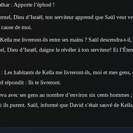
athar : Apporte l’éphod !
ernel, Dieu d’Israël, ton serviteur apprend que Saül veut v
 à cause de moi.
Keïla me livreront-ils entre ses mains ? Saül descendra-t-il
el, Dieu d’Israël, daigne le révéler à ton serviteur! Et l’Éter
: Les habitants de Keïla me livreront-ils, moi et mes gens, 
l répondit : Ils te livreront.
eva avec ses gens au nombre d’environ six cents hommes ; il
où ils purent. Saül, informé que David s’était sauvé de Keïla